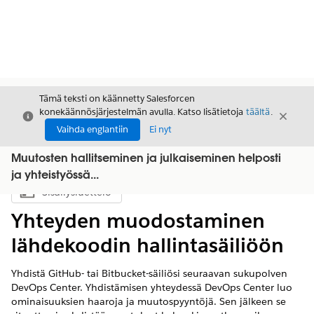
Tämä teksti on käännetty Salesforcen
konekäännösjärjestelmän avulla. Katso lisätietoja
täältä
.
Sulje
Sulje
Sulje
Vaihda englantiin
Ei nyt
Muutosten hallitseminen ja julkaiseminen helposti
ja yhteistyössä...
Sisällysluettelo
Näytä sisällysluettelo
Yhteyden muodostaminen
lähdekoodin hallintasäiliöön
Yhdistä GitHub- tai Bitbucket-säiliösi seuraavan sukupolven
DevOps Center. Yhdistämisen yhteydessä DevOps Center luo
ominaisuuksien haaroja ja muutospyyntöjä. Sen jälkeen se