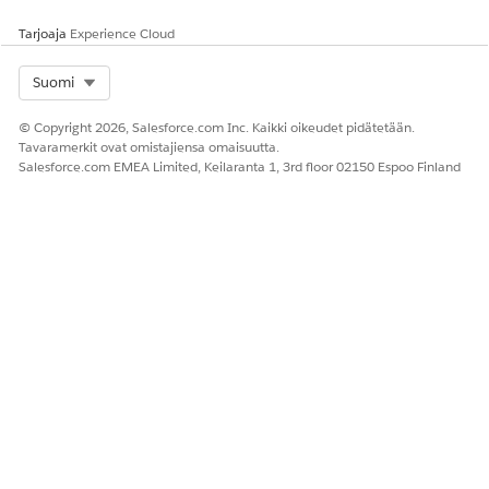
TARVITTAVAT KÄYTTÖOIKEUDET
Tarjoaja
Experience Cloud
Lähdekoodin hallinnan
DevOps Center -pääkäyttäjä,
yhdistäminen:
DevOps Center -käyttäjä tai
Select Org
Suomi
DevOps Center -
käyttöönottojen päällikkö
© Copyright 2026, Salesforce.com Inc. Kaikki oikeudet pidätetään.
Ennen kuin aloitat, tarkasta GitHubin tai Bitbucketin
Tavaramerkit ovat omistajiensa omaisuutta.
Salesforce.com EMEA Limited, Keilaranta 1, 3rd floor 02150 Espoo Finland
edellytykset, riippuen lähdekoodin hallintapalvelustasi.
Lisätietoja on kohdissa
GitHubin määrittäminen lähteen
hallinnaksi
ja
Bitbucketin määrittäminen lähteen hallinnaksi
.
Napsauta DevOps Center -aloitussivulta
Yhdistä versioiden
hallintaan
.
Valitse Yhdistä versioiden hallinta -ikkunaan lähdekoodin
hallintapalvelusi tarjoaja.