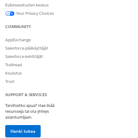
öösi saadaksesi
Evästeasetusten keskus
lisätietoja.
Your Privacy Choices
Ei käytettävissä:
EU:n toiminta-
COMMUNITY
alue
. EU-
toimintavyöhyke
AppExchange
on erityinen
maksullinen
Salesforce-pääkäyttäjät
tarjous, joka
Salesforce-kehittäjät
tarjoaa
parannetun datan
Trailhead
residenssin
Koulutus
sitoumustason.
DevOps-keskusta
Trust
tuetaan
organisaatioissa
SUPPORT & SERVICES
EU:ssa, jotka eivät
sisälly EU:n OZ-
Tarvitsetko apua? Hae lisää
järjestelmään,
resursseja tai ota yhteys
tuoteehtojen ja -
asiantuntijaan.
ehtojen
perusteella.
Hanki tukea