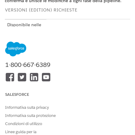
conferma e unisce le modifiche a ogni fase della pipeline.
VERSIONI (EDITION) RICHIESTE
Disponibile nelle
versioni:
Lightning
Experience nelle
versioni
Professional
Edition
(accesso
API richiesto),
1-800-667-6389
Enterprise
Edition,
Performance
Edition
,
Unlimited Edition
SALESFORCE
e
Developer
Edition
Informativa sulla privacy
Non disponibile
Informativa sulla protezione
in:
Government
Cloud Plus
. Per
Condizioni di utilizzo
ulteriori dettagli,
Linee guida per la
rivolgersi al