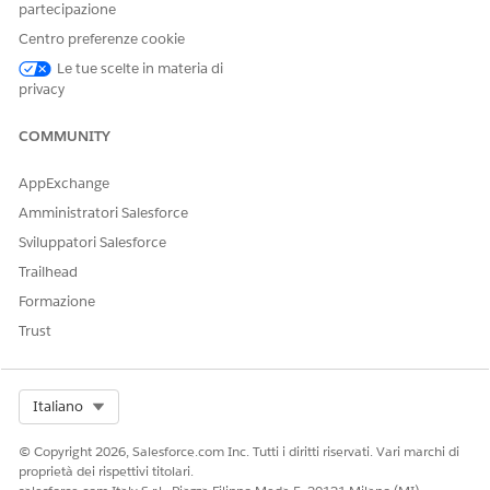
partecipazione
responsabile
account
Centro preferenze cookie
Salesforce.
Le tue scelte in materia di
privacy
Non disponibile
in: Area
operativa
del'Unione
COMMUNITY
Europea
. L'area
operativa
AppExchange
dell'Unione
Europea è
Amministratori Salesforce
un'offerta a
Sviluppatori Salesforce
pagamento
speciale che offre
Trailhead
un livello
Formazione
avanzato di
impegni per la
Trust
data residency.
DevOps Center
è
supportato nelle
organizzazioni
Select Org
Italiano
dell'UE che non
fanno parte
© Copyright 2026, Salesforce.com Inc. Tutti i diritti riservati. Vari marchi di
dell'area
proprietà dei rispettivi titolari.
operativa, in base