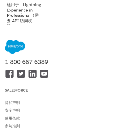
适用于：Lightning
Experience in
Professional
（需
要 API 访问权
限）、
Enterprise
、
Performance
、
Unlimited
和
Developer
Edition
不适用于：
1-800-667-6389
Government
Cloud Plus
。联系
您的 Salesforce 客
户主管了解更多详
细信息。
SALESFORCE
不适用于：
欧盟操
作
区域。欧盟操作
隐私声明
区域是一项特殊的
安全声明
付费服务，提供了
更高级别的数据驻
使用条款
留承诺。根据标准
参与准则
产品条款和条件，