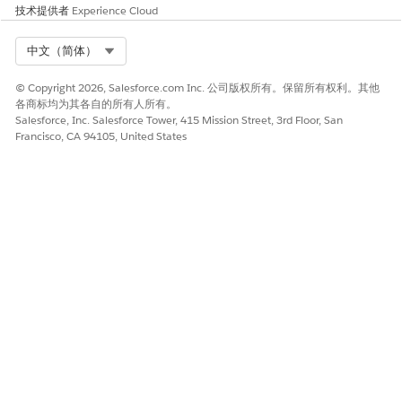
技术提供者
Experience Cloud
Select Org
中文（简体）
首次连接时，DevOps Center 会提示您授权访问源控制
备注
© Copyright 2026, Salesforce.com Inc. 公司版权所有。保留所有权利。其他
提供商。
各商标均为其各自的所有人所有。
Salesforce, Inc. Salesforce Tower, 415 Mission Street, 3rd Floor, San
Francisco, CA 94105, United States
完成选定源控制提供商的登录过程。
创建 DevOps Center 项目和漏斗。然后，将漏斗与此存储库相关
联。见
创建 DevOps Center 项目
。
本文章是否解决您的问题？
请与我们共享您的想法，以便我们进行改进！
是
否