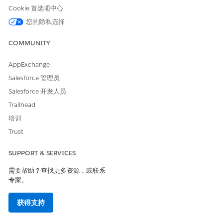
Cookie 首选项中心
DevOps Center 在
不属于欧盟操作区
您的隐私选择
域的欧盟组织中
获
得
支持。
COMMUNITY
所需用户权限
AppExchange
Salesforce 管理员
连接源控制：
DevOps Center 管理员、
DevOps Center 用户或
Salesforce 开发人员
DevOps Center 部署经理
Trailhead
在开始前，请查看 GitHub 或 Bitbucket 先决条件，这取决于源控
培训
制提供商。请参阅将
GitHub 设置为源控制
和将
Bitbucket 设置为
Trust
源控制
。
SUPPORT & SERVICES
从 DevOps Center 主页中，单击
连接到版本控制
。
需要帮助？查找更多资源，或联系
专家。
获得支持
在“连接到版本控制”窗口中，选择源控制提供商。