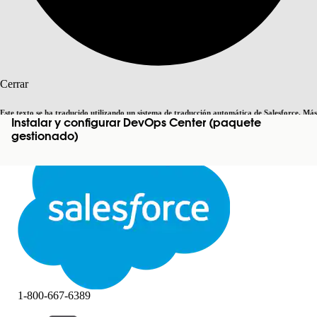
Buscar
Cerrar
Este texto se ha traducido utilizando un sistema de traducción automática de Salesforce. Más
Instalar y configurar DevOps Center (paquete
Cambiar a inglés
Ahora no
información
aquí
.
gestionado)
Cerrar
Cerrar
1-800-667-6389