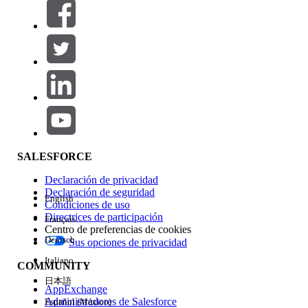
Filtros (0)
SELECCIONAR FILTROS
Agregar
Área de productos
Repercusión de función
SALESFORCE
Declaración de privacidad
Declaración de seguridad
English
Condiciones de uso
Directrices de participación
Français
Centro de preferencias de cookies
Deutsch
Sus opciones de privacidad
Edición
Italiano
COMMUNITY
日本語
AppExchange
Administradores de Salesforce
Español (México)