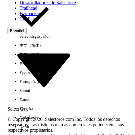
Desarrolladores de Salesforce
Trailhead
Experiencia
Formación
Confianza
Español
Select Org
Español
Borrar todo
Listo
中文（简体）
中文（繁體）
한국어
Русский
Português (Brasil)
Suomi
Dansk
Select Org
Svenska
Nederlands
© Copyright 2026, Salesforce.com Inc. Todos los derechos
reservados. Las distintas marcas comerciales pertenecen a sus
Norsk
respectivos propietarios.
No hay resultados