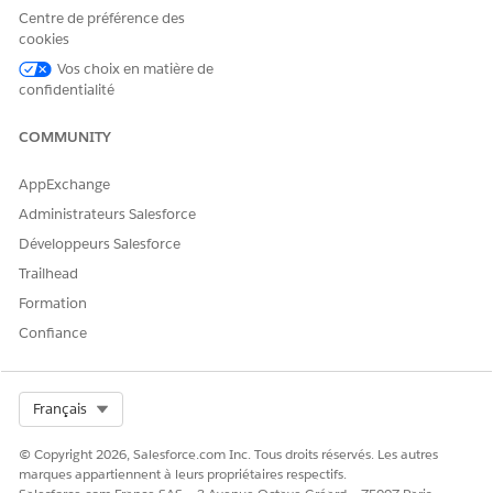
ORGANISATION ?
Centre de préférence des
cookies
Compte individuel
Autorisez l'accès pour que
DevOps Center puisse
Vos choix en matière de
apporter des modifications
confidentialité
en votre nom dans
GitHub. Après
COMMUNITY
l'authentification, vous
revenez à la page DevOps
Center Projects.
AppExchange
Administrateurs Salesforce
Compte de l'organisation
Parfois, les repos GitHub
appartenant à une
Développeurs Salesforce
organisation ne sont pas
Trailhead
visibles dans DevOps
Center sans accorder
Formation
spécifiquement l'accès via
Confiance
OAuth. Après avoir suivi
les instructions de la
rubrique
Si une
organisation possède le
Select Org
Français
référentiel GitHub
et que
le propriétaire du
© Copyright 2026, Salesforce.com Inc. Tous droits réservés. Les autres
référentiel a approuvé la
marques appartiennent à leurs propriétaires respectifs.
demande d'accès, vous