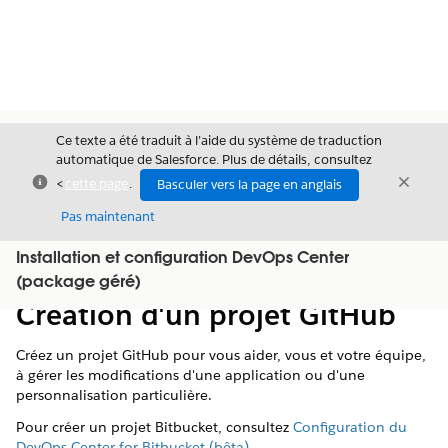
Ce texte a été traduit à l’aide du système de traduction
automatique de Salesforce. Plus de détails, consultez
Fermer
Ferme
<
cette page
.
Basculer vers la page en anglais
Fermer
Pas maintenant
Installation et configuration DevOps Center
Table des
Afficher la table des matières
(package géré)
matières
Création d'un projet GitHub
Créez un projet GitHub pour vous aider, vous et votre équipe,
à gérer les modifications d'une application ou d'une
personnalisation particulière.
Pour créer un projet Bitbucket, consultez
Configuration du
DevOps Center for Bitbucket (bêta)
.