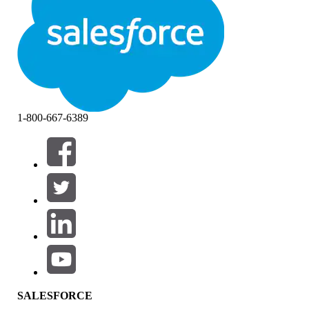
1-800-667-6389
필터 (0)
필터 선택
추가
제품 영역
SALESFORCE
기능 영향