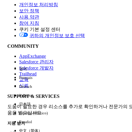
개인정보 처리방침
보안 정책
사용 약관
참여 지침
쿠키 기본 설정 센터
Edition
귀하의 개인정보 보호 선택
COMMUNITY
AppExchange
Salesforce 관리자
Salesforce 개발자
영어
경험
Trailhead
Français
교육
신뢰
Deutsch
Italiano
SUPPORT & SERVICES
모두 지우기
완료
日本語
도움이 필요한 경우 리소스를 추가로 확인하거나 전문가의 
움을 받으십시오.
Español (México)
Español
지원 받기
中文（简体）