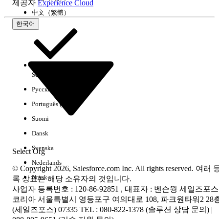
제공자
Experience Cloud
中文（繁體）
한국어
Select Org
한국어
Русский
결과 없음
Português (Brasil)
몇 가지 검색 팁
Suomi
키워드의 맞춤법을 확인하십시오.
Dansk
더 일반적인 검색 용어를 사용하십시오.
Svenska
Select Org
필터 수를 줄여 검색 범위를 확장하십시오.
Nederlands
© Copyright 2026, Salesforce.com Inc. All rights reserved. 여러 
Norsk
록 상표는 해당 소유자의 것입니다.
전체 Salesforce 도움말 검색
사업자 등록번호 : 120-86-92851 , 대표자 : 벤슨웡 세일즈포스
코리아 서울특별시 영등포구 여의대로 108, 파크원타워2 28
(세일즈포스) 07335 TEL : 080-822-1378 (솔루션 상담 문의) |
rce 도움말 검색