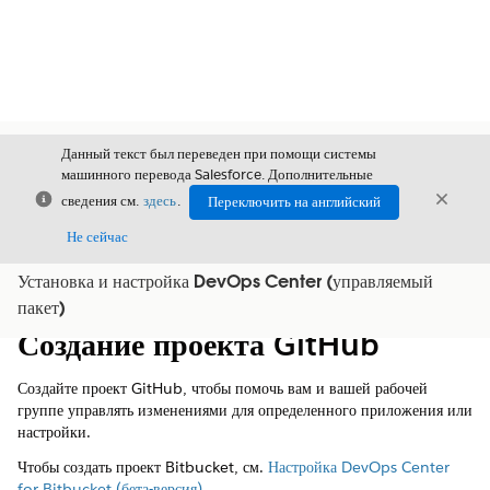
Данный текст был переведен при помощи системы
машинного перевода Salesforce. Дополнительные
Закрыть
Закры
сведения см.
здесь
.
Переключить на английский
Закрыт
Не сейчас
Установка и настройка DevOps Center (управляемый
Содержание
Показать содержание
пакет)
Создание проекта GitHub
Создайте проект GitHub, чтобы помочь вам и вашей рабочей
группе управлять изменениями для определенного приложения или
настройки.
Чтобы создать проект Bitbucket, см.
Настройка DevOps Center
for Bitbucket (бета-версия)
.