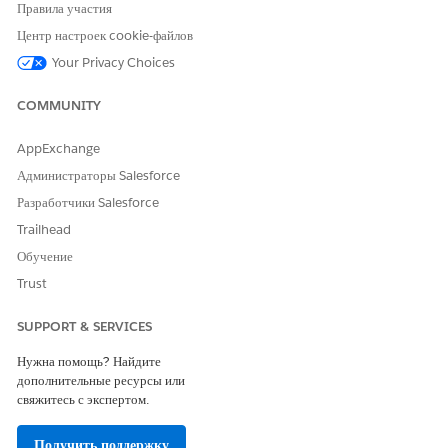
Правила участия
Организация-лицо
Авторизуйте доступ, чтобы
DevOps Center мог вносить
Центр настроек cookie-файлов
изменения в GitHub от
Your Privacy Choices
вашего имени. После
проверки подлинности вы
COMMUNITY
возвращаетесь на страницу
проектов DevOps Center.
AppExchange
Организация
Иногда GitHub repos,
Администраторы Salesforce
принадлежащие
организации, недоступны в
Разработчики Salesforce
DevOps Center без
Trailhead
предоставления доступа
посредством OAuth. После
Обучение
выполнения инструкций
Trust
раздела «
Если организация
ответственна за GitHub
Repo
» и утверждения
SUPPORT & SERVICES
ответственным за репо
запроса на доступ, можно
Нужна помощь? Найдите
создать проект.
дополнительные ресурсы или
свяжитесь с экспертом.
На странице проектов нажмите «
Создать проект
» (еще раз).
Получить поддержку