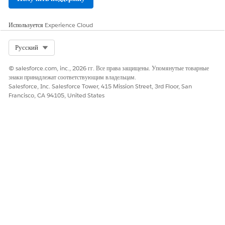
Используется
Experience Cloud
Select Org
Русский
© salesforce.com, inc., 2026 гг. Все права защищены. Упомянутые товарные
знаки принадлежат соответствующим владельцам.
Salesforce, Inc. Salesforce Tower, 415 Mission Street, 3rd Floor, San
Francisco, CA 94105, United States
Введите уникальное имя проекта.
Создайте хранилище или используйте существующее.
При создании репозитория имя хранилища основывается на
имени проекта. Однако имя может быть изменено, если оно
не содержит пробелов.
Если вы используете существующее хранилище, введите
URL-адрес хранилища GitHub, которое вы хотите