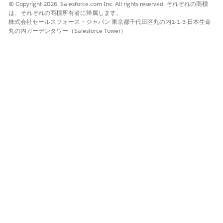
© Copyright 2026, Salesforce.com Inc. All rights reserved. それぞれの商標
は、それぞれの商標所有者に帰属します。
データをコミットしてリリースする前に、次の要件を確認してく
株式会社セールスフォース・ジャパン 東京都千代田区丸の内1-1-3 日本生命
ださい。
丸の内ガーデンタワー（Salesforce Tower）
一意の外部 ID 項目を使用して、レコードを照合し、対象組織
での重複を回避します。
[外部 ID] 項目に一意の値のみが含まれていることを確認しま
す。同じ ID がファイルに 2 回出現すると、最後の処理行で最
初の行が上書きされます。
[外部 ID] 項目を空白のままにしないでください。コミットの
すべてのレコードに有効な識別子が必要です。
DevOps センターは、オブジェクト タイプごとに最大 1,000
レコード、コミットごとに合計 10,000 レコードをサポート
します。
データを区切り文字としてカンマ (,) を使用して UTF-8 .csv と
して保存します。引用符またはカンマを含む項目には、標準の
CSV エスケープを使用します。
DX インスペクターおよび DevOps センターでのデータの
変更の表示
確定するデータ: 開発環境で、DX インスペクターから [変更管