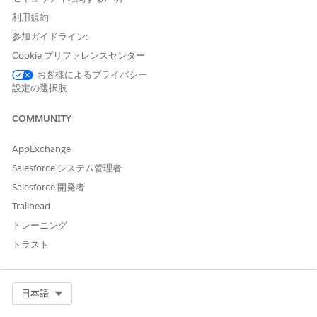
      CustomObject__c.csv
利用規約
参加ガイドライン:
DevOps センターは、複数の確定の更新を結合し、これらのユー
ザーアクションに基づいて .csv ファイルに適用します。
Cookie プリファレンスセンター
お客様によるプライバシー
ユーザーアクション
DEVOPSセンター アクション
設定の選択肢
新規レコードの追加
行を .csv ファイルに追加しま
COMMUNITY
す。
新しい列の追加
ヘッダーに列を追加します。
AppExchange
既存の行は、新しい列で空の
Salesforce システム管理者
値になります。
Salesforce 開発者
コミットする列数が以前より
指定された列のみを更新しま
Trailhead
減少
す。ファイル内の他の列は変
トレーニング
更されません。
トラスト
既存のレコードの更新
行を置き換えます。最新の確
定により、その行の以前のす
べての値が上書きされます。
Select Org
日本語
データコミットとリリースに関する考慮事項