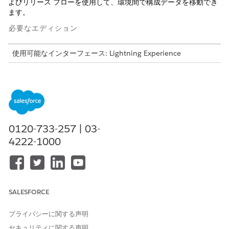
よびリリース フローを使用して、環境間で構成データを移動でき
ます。
必要なエディション
使用可能なインターフェース: Lightning Experience
使用可能なエディション:
Professional
Edition (API アクセス
が必要)、
Enterprise
Edition、
Performance
Edition、
Unlimited
Edition、および
Developer
Edition
データを確定すると、DevOps センターはレコードを .csv ファイ
ルとしてソース制御リポジトリに保存します。ファイルはフォル
0120-733-257 | 03-
ダー (通常は
) に保存されます。各オブジェクトには、
dataset/
4222-1000
オブジェクトの API 参照名で名前が付けられた独自のファイルが
あります。たとえば、
です。
dataset/Account.csv
リポジトリ構造の例:
SALESFORCE
<root>/

      dataset/

プライバシーに関する声明
      Account.csv

      Contact.csv

セキュリティに関する声明