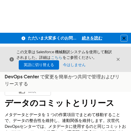
ただいま大変多くのお問い合わせをいただいており、ご連絡までにお時間を頂戴しております
続きを読む
Clo
この文章は Salesforce 機械翻訳システムを使用して翻訳
されました。詳細は
こちら
をご参照ください。
閉じる
閉じ
閉じる
英語に切り替える
今はしません
DevOps Center で変更を簡単かつ共同で管理およびリ
リースする
目次
目次を表示
データのコミットとリリース
メタデータとデータを 1 つの作業項目でまとめて移動すること
で、データの整合性を維持し、連動関係を維持します。次世代
DevOpsセンターでは、メタデータに使用するのと同じコミットお