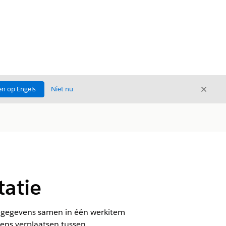
Sluite
n op Engels
Niet nu
Sluiten
atie
n gegevens samen in één werkitem
vens verplaatsen tussen