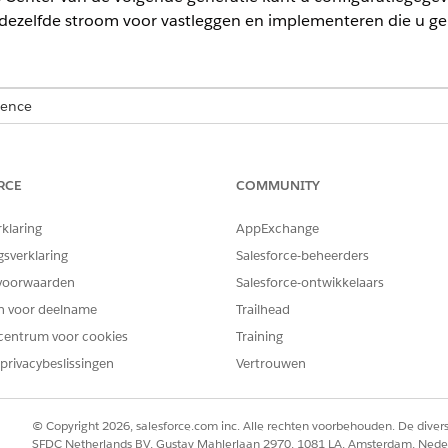
ezelfde stroom voor vastleggen en implementeren die u ge
ience
ional
(API-toegang vereist),
Enterprise
,
Performance
,
Unlimited
en
slaat DevOps Center de records op als .csv-bestanden in uw 
RCE
COMMUNITY
n in een map, meestal
. Elk object heeft 
gegevensset /
voorbeeld
rklaring
AppExchange
.
dataset/Account.csv
gsverklaring
Salesforce-beheerders
ructuur:
voorwaarden
Salesforce-ontwikkelaars
en voor deelname
Trailhead
centrum voor cookies
Training
privacybeslissingen
Vertrouwen
© Copyright 2026, salesforce.com inc. Alle rechten voorbehouden. De dive
 past updates van meerdere commits toe op de .csv-bestan
SFDC Netherlands BV, Gustav Mahlerlaan 2970, 1081 LA, Amsterdam, Nede