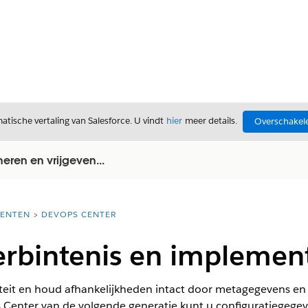
tische vertaling van Salesforce. U vindt
hier
meer details.
Overschakele
ren en vrijgeven...
ENTEN
DEVOPS CENTER
rbintenis en implement
teit en houd afhankelijkheden intact door metagegevens e
s Center van de volgende generatie kunt u configuratiegege