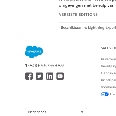
omgevingen met behulp van d
VEREISTE EDITIONS
Beschikbaar in: Lightning Exper
Beschikbaar in: Editions
Profess
Wanneer u gegevens opslaat, 
SALESFO
Bestanden worden opgeslage
API-naam van het object. Bij
Privacyve
1-800-667-6389
Beveiligin
Voorbeeld van opslagplaatsst
Gebruiks
Richtlijn
<root>/

      dataset/

Voorkeur
      Account.csv

Uw 
      Contact.csv

      CustomObject__c.csv
Select Org
Nederlands
DevOps Center combineert en