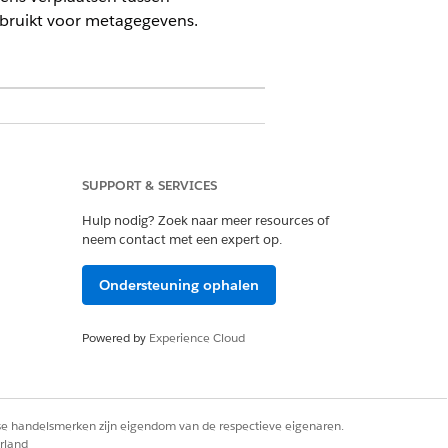
bruikt voor metagegevens.
Developer
bronregelingsrepository.
SUPPORT & SERVICES
zijn eigen bestand, benoemd met de
Hulp nodig? Zoek naar meer resources of
neem contact met een expert op.
Ondersteuning ophalen
Powered by
Experience Cloud
rse handelsmerken zijn eigendom van de respectieve eigenaren.
den op basis van deze
rland