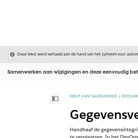
Sluiten
Deze tekst werd vertaald aan de hand van het systeem voor automa
Samenwerken aan wijzigingen en deze eenvoudig behe
HELP VAN SALESFORCE
DOCUM
U bent hier:
Inhoudsopgave weergeven
Gegevensve
Handhaaf de gegevensintegri
te verplaatsen. In het DevOp