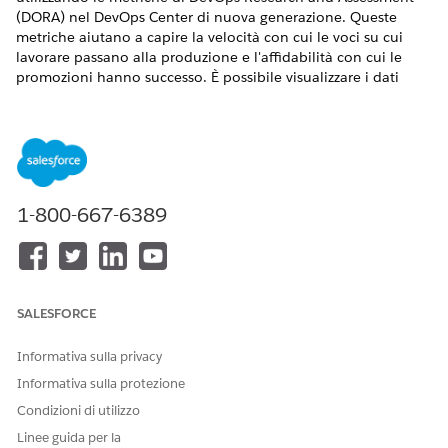
(DORA) nel DevOps Center di nuova generazione. Queste
metriche aiutano a capire la velocità con cui le voci su cui
lavorare passano alla produzione e l'affidabilità con cui le
promozioni hanno successo. È possibile visualizzare i dati
delle metriche per un massimo di 90 giorni.
VERSIONI (EDITION) RICHIESTE
Disponibile nelle
versioni:
1-800-667-6389
Lightning
Experience nelle
versioni
Professional
Edition
(accesso
API richiesto),
SALESFORCE
Enterprise
Edition,
Informativa sulla privacy
Performance
Edition
,
Informativa sulla protezione
Unlimited Edition
Condizioni di utilizzo
e
Developer
Edition
Linee guida per la