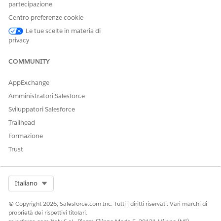
partecipazione
Non disponibile
in:
Government
Centro preferenze cookie
Cloud Plus
. Per
Le tue scelte in materia di
ulteriori dettagli,
privacy
rivolgersi al
responsabile
account
COMMUNITY
Salesforce.
AppExchange
Non disponibile
Amministratori Salesforce
in: Area
operativa
del'Unione
Sviluppatori Salesforce
Europea
. L'area
Trailhead
operativa
dell'Unione
Formazione
Europea è
Trust
un'offerta a
pagamento
speciale che offre
un livello
Select Org
Italiano
avanzato di
impegni per la
data residency.
© Copyright 2026, Salesforce.com Inc. Tutti i diritti riservati. Vari marchi di
DevOps Center
è
proprietà dei rispettivi titolari.
supportato nelle