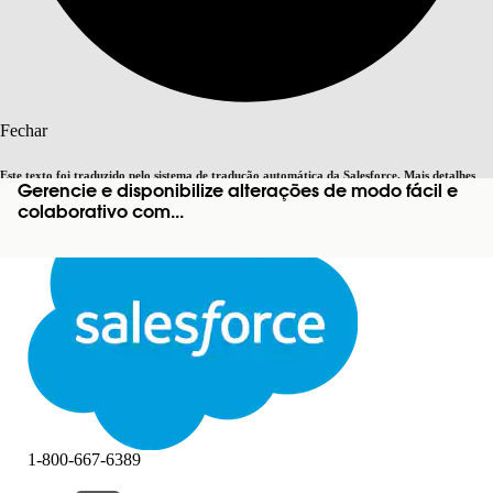
Pesquisar
Fechar
Este texto foi traduzido pelo sistema de tradução automática da Salesforce. Mais detalhes
Gerencie e disponibilize alterações de modo fácil e
Alternar para inglês
Agora não
aqui
.
colaborativo com...
Fechar
Fechar
1-800-667-6389