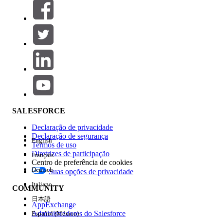
Filtros (0)
SELECIONAR FILTROS
Adicionar
Área de produtos
Impacto do recurso
SALESFORCE
Declaração de privacidade
Declaração de segurança
English
Termos de uso
Diretrizes de participação
Français
Centro de preferência de cookies
Deutsch
Suas opções de privacidade
Edição
Italiano
COMMUNITY
日本語
AppExchange
Administradores do Salesforce
Español (México)