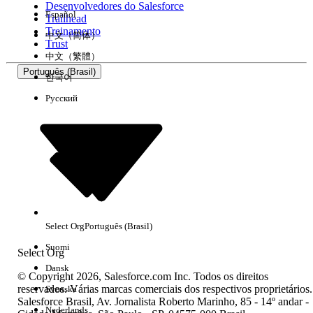
Desenvolvedores do Salesforce
Español
Trailhead
Experiência
Treinamento
中文（简体）
Trust
中文（繁體）
Português (Brasil)
한국어
Русский
Limpar tudo
Concluído
Select Org
Português (Brasil)
Suomi
Select Org
Dansk
© Copyright 2026, Salesforce.com Inc. Todos os direitos
reservados. Várias marcas comerciais dos respectivos proprietários.
Svenska
Salesforce Brasil, Av. Jornalista Roberto Marinho, 85 - 14º andar -
Sem resultados
Nederlands