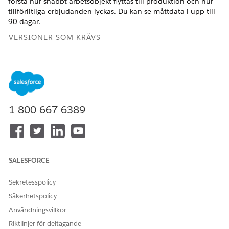
förstå hur snabbt arbetsobjekt flyttas till produktion och hur
tillförlitliga erbjudanden lyckas. Du kan se måttdata i upp till
90 dagar.
VERSIONER SOM KRÄVS
Tillgängliga i:
Lightning
Experience i
versionerna
Professional
(API-
1-800-667-6389
åtkomst krävs),
Enterprise
,
Performance
,
Unlimited
och
Developer
SALESFORCE
Inte tillgängligt i:
Government
Cloud Plus
.
Sekretesspolicy
Kontakta din
Säkerhetspolicy
kundansvariga på
Salesforce för mer
Användningsvillkor
information.
Riktlinjer för deltagande