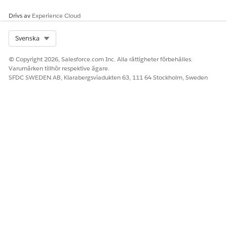
första åtagandet till slutligt uppflyttning till produktion.
Ändringsfelfrekvens: Procentandel av erbjudanden som
Drivs av
Experience Cloud
misslyckades eller krävde en fix.
Select Org
Svenska
© Copyright 2026, Salesforce.com Inc. Alla rättigheter förbehålles.
Varumärken tillhör respektive ägare.
SFDC SWEDEN AB, Klarabergsviadukten 63, 111 64 Stockholm, Sweden
Rekommenderade metoder för DORA-mått
Använd dessa rekommendationer för att förbättra ditt teams
releaselivscykel.
För administratörer och distributionschefer:
Bevaka trender över en tid, till exempel de senaste 30
dagarna, istället för att reagera på enskilda dagstoppar.
Om den genomsnittliga leadtiden ökar, kontrollera
flaskhalsar för godkännande, granskning eller erbjudande.
Om andelen ändringsfel ökar, förbättra testerna och utför