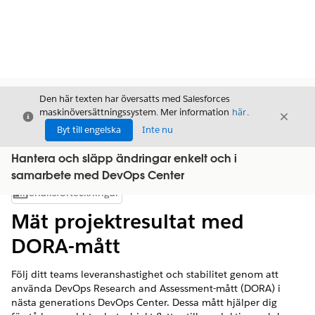
Den här texten har översatts med Salesforces
maskinöversättningssystem. Mer information
här
.
Stäng
Stäng
Stäng
Byt till engelska
Inte nu
Hantera och släpp ändringar enkelt och i
samarbete med DevOps Center
Innehållsförteckningar
Visa innehållsförteckning
Mät projektresultat med
DORA-mått
Följ ditt teams leveranshastighet och stabilitet genom att
använda DevOps Research and Assessment-mått (DORA) i
nästa generations DevOps Center. Dessa mått hjälper dig