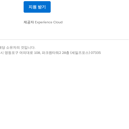
배포하지 않을 파일 또는 메타데이터 유형
지원 받기
예: IDE 구성 파일, 로컬 테스트 데이
제공자
Experience Cloud
록 상표는 해당 소유자의 것입니다.
별시 영등포구 여의대로 108, 파크원타워2 28층 (세일즈포스) 07335
항목에서 일치하는 파일과 메타데이터를