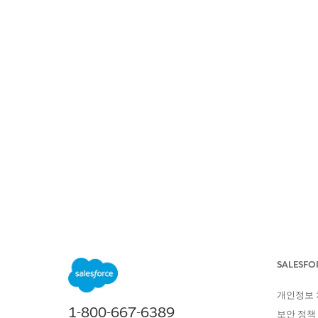
SALESFORCE 도움말
문서
DEVO
위치:
목차 표시
SALESFO
.forceig
개인정보
1-800-667-6389
보안 정책