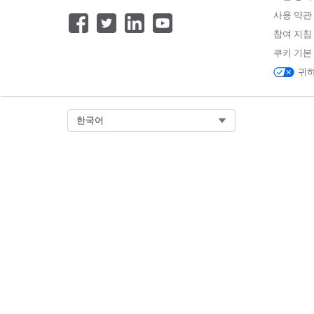
.forceignore 파일을 사
사용 약관
을 제외합니다. 이 파일을 사용하면
참여 지침
터 또는 특정 프로필)을 푸시하
쿠키 기본
필수 EDITION
귀하
지원 제품: Lightning Experienc
Professional
(API 액세스 필요),
E
Select Org
한국어
Performance
,
Unlimited
및
Dev
Edition에서 제공됩니다.
사용할 수 없는 경우:
Government
Plus
. 자세한 세부 사항은 Salesfo
자에게 문의하십시오.
사용할 수 없는 경우:
EU 운영
구역.
역은 특별한 유료 오퍼링으로 더 
이터 보존을 약속합니다. DevOps C
준 제품 약관에 따라 EU OZ 부분
는 EU 조직에서
지원됩니다
.
커밋 프로세스 동안 DX Inspec