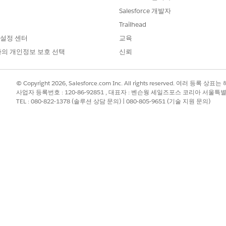
용하여 릴리스 파이프라인에서 소스 제어에 커밋하거나 대상 조직에 
Salesforce 개발자
 DX 검사기 및 DevOps Center 개발 환경에서 불필요한 파일(
Trailhead
거나 가져오지 않습니다.
 설정 센터
교육
의 개인정보 보호 선택
신뢰
e는
© Copyright 2026, Salesforce.com Inc. All rights reserved. 여러 등
nterprise
,
사업자 등록번호 : 120-86-92851 , 대표자 : 벤슨웡 세일즈포스 코리아 서울특
eloper
TEL : 080-822-1378 (솔루션 상담 문의) | 080-805-9651 (기술 지원 문의)
 Cloud
rce 계정 담당
 EU 운영 구
높은 수준의 데
enter는 표
을 포함하지 않
tor는
파일을 읽고 소스 제어 저장소 및 작업 
.forceignore