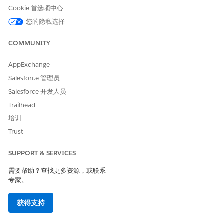
更高级别的数据驻
Cookie 首选项中心
留承诺。根据标准
您的隐私选择
产品条款和条件，
DevOps Center 在
COMMUNITY
不属于欧盟操作区
域的欧盟组织中
获
得
支持。
AppExchange
Salesforce 管理员
在提交过程中，DX 检查器读取
文件，并从源控制
.forceignore
Salesforce 开发人员
存储库和工作项目中排除匹配文件和元数据。DevOps Center 会在
升级期间读取文件，以识别和排除元数据类型和文件，从而阻止部
Trailhead
署它们。
培训
Trust
创建 .forceignore 文件时的注意事项
如果您使用模板创建存储库，请根据您的项目要求更新
SUPPORT & SERVICES
文件。
.forceignore
需要帮助？查找更多资源，或联系
如果要将 .forceignore 文件添加到现有存储库，请将该文件放
专家。
在 Salesforce DX 项目目录的根文件夹中。
虽然您可以随时创建
文件，但我们建议在构建
.forceignore
获得支持
漏斗时创建它，以便从一开始就正确使用。
在激活漏斗之前，在与发布环境相关联的主分支中配置文件。此