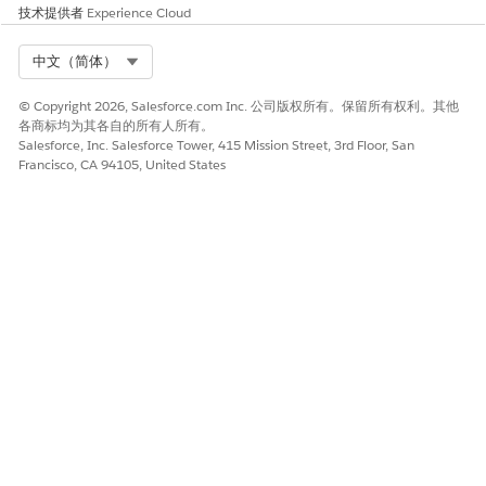
步骤将文件复制到新分支。
技术提供者
Experience Cloud
构建漏斗时，如果 DevOps Center 创建存储库和分支，每个阶
段分支都会从主分支继承 .forceignore 文件。如果您连接现有
Select Org
中文（简体）
存储库或重复使用现有分支，请手动添加
文件
.forceignore
（如果不可用）。
© Copyright 2026, Salesforce.com Inc. 公司版权所有。保留所有权利。其他
工作项目功能分支使用第一个漏斗阶段分支中的文件版本。
各商标均为其各自的所有人所有。
激活漏斗后，DevOps Center 会在提取或升级更改时应用文件
Salesforce, Inc. Salesforce Tower, 415 Mission Street, 3rd Floor, San
Francisco, CA 94105, United States
规则。
示例 .forceignore 语法
文件结构与
结构相似。文件中的每一
.forceignore
.gitignore
行都包含与要排除的文件相对应的模式，例如 LWC 配置文件、
JSON 文件或测试。
此示例文件包含开发人员希望在提交或升级时排除的常见文件和文
件夹。升级（部署）和拉取（检索）操作的语法不同。例如，要在
升级更改时排除所有简档，请使用
。要在提取更
**/profiles/**
改时排除所有简档，请使用
。请参阅
如何在同步
时排除
*.profile
源。
# List files or folders below to ignore them when dep