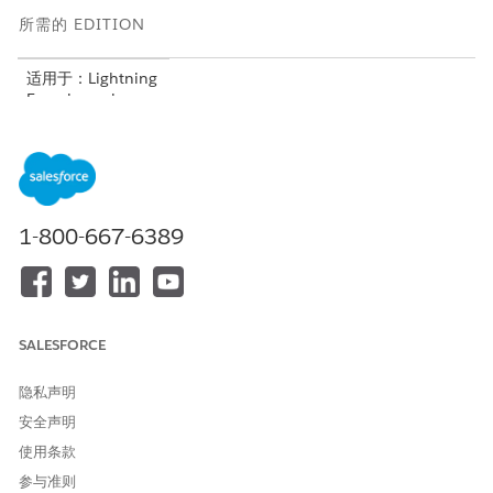
所需的 EDITION
适用于：Lightning
Experience in
Professional
（需
要 API 访问权
限）、
Enterprise
、
Performance
、
Unlimited
和
1-800-667-6389
Developer
Edition
不适用于：
Government
Cloud Plus
。联系
您的 Salesforce 客
SALESFORCE
户主管了解更多详
细信息。
隐私声明
安全声明
不适用于：
欧盟操
作
区域。欧盟操作
使用条款
区域是一项特殊的
参与准则
付费服务，提供了