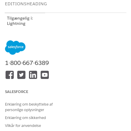
EDITIONSHEADING
Tilgængelig i:
Lightning
Experience i
versionerne
Professional
(API-
adgang kræves),
Enterprise
,
Performance
,
Unlimited
og
1-800-667-6389
Developer
Edition
Tilgængelig i:
Government
Cloud Plus
som
interoperable.
SALESFORCE
Aktivering af
DevOps Center i
Erklæring om beskyttelse af
Government
personlige oplysninger
Cloud Plus-
Erklæring om sikkerhed
organisationer
kan sende data
Vilkår for anvendelse
uden for