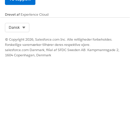
betingelser.
Før du går i gang, skal du opsætte Salesforce DX MCP-
Drevet af
Experience Cloud
serveren. Se
Adgang til DevOps Center MCP-værktøjer
.
Select Org
Dansk
Diagnosticer og løs en implementeringsfejl
© Copyright 2026, Salesforce.com Inc. Alle rettigheder forbeholdes.
Analyser logfilerne for at identificere årsagen til
Forskellige varemærker tilhører deres respektive ejere.
implementeringsfejlen, og angiv anbefalinger eller
salesforce.com Danmark, filial af SFDC Sweden AB. Kampmannsgade 2,
fejlfindingstrin til løsning.
1604 Copenhagen, Denmark
Meddelelse
"Løs implementeringsfejlen for arbejdselement WI-
001234.
source workItem-forgreningen: WI-001234
Målforgrening: Mar4_Int
Fejloplysninger : DEPLOYMENT_FAILURE:
DeploymentFail2: Variabel findes ikke: Say_hello
(classes/DeploymentFail2.cls)"
Sådan fungerer det