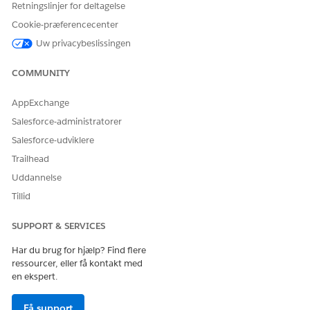
Retningslinjer for deltagelse
autorisationsgræn
sen. Kontakt din
Cookie-præferencecenter
Salesforce-
kontoansvarlige
Uw privacybeslissingen
for at få flere
oplysninger.
COMMUNITY
Ikke tilgængelig i:
AppExchange
EU Operating
Zone. EU-
Salesforce-administratorer
driftszone er et
Salesforce-udviklere
særligt betalt
tilbud, der giver
Trailhead
et forbedret
Uddannelse
niveau af
forpligtelse for
Tillid
dataplacering.
DevOps Center
er
SUPPORT & SERVICES
understøttet i
organisationer i
Har du brug for hjælp? Find flere
EU, der ikke er en
ressourcer, eller få kontakt med
del af EU OZ, i
en ekspert.
henhold til
standardproduktv
ilkår og -
Få support