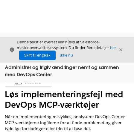
Denne tekst er oversat ved hjælp af Salesforce-
maskinoversættelsessystem. Du finder flere detaljer
her
.
Luk
Luk
Luk
Skift til engelsk
Ikke nu
Administrer og frigiv ændringer nemt og sammen
med DevOps Center
Indhold
Vis indholdsfortegnelse
Løs implementeringsfejl med
DevOps MCP-værktøjer
Når en implementering mislykkes, analyserer DevOps Center
MCP-værktøjerne logfilerne for at finde problemet og giver
tydelige forklaringer eller trin til at løse det.