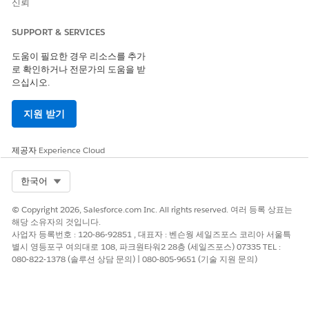
신뢰
이터를 전송할 수
있습니다. 자세한
세부 사항은
SUPPORT & SERVICES
Salesforce 계정 담
당자에게 문의하십
도움이 필요한 경우 리소스를 추가
시오.
로 확인하거나 전문가의 도움을 받
으십시오.
사용할 수 없는 경
우:
EU 운영
구역.
지원 받기
EU 운영 구역은 특
별한 유료 오퍼링으
로 더 높은 수준의
제공자
Experience Cloud
데이터 보존을 약속
합니다. DevOps
Select Org
한국어
Center는 표준 제품
약관에 따라 EU OZ
© Copyright 2026, Salesforce.com Inc. All rights reserved. 여러 등록 상표는
부분을 포함하지 않
해당 소유자의 것입니다.
는 EU 조직에서
지
사업자 등록번호 : 120-86-92851 , 대표자 : 벤슨웡 세일즈포스 코리아 서울특
원됩니다
.
별시 영등포구 여의대로 108, 파크원타워2 28층 (세일즈포스) 07335 TEL :
080-822-1378 (솔루션 상담 문의) | 080-805-9651 (기술 지원 문의)
시작하기 전에 Salesforce DX MCP Server를 설정합니다.
DevOps
Center MCP 도구 액세스
를 참조하십시오.