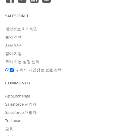
제를 찾고 문제를 해결하는 명확한 설명이나 단계를 제공합니다.
필수 EDITION
SALESFORCE
지원 제품:
개인정보 처리방침
Lightning
Experience는
보안 정책
Professional
(API
사용 약관
액세스 필요),
Enterprise
,
참여 지침
Performance
,
쿠키 기본 설정 센터
Unlimited
및
Developer
귀하의 개인정보 보호 선택
Edition
에서 제공됩니다.
COMMUNITY
지원 제품: 상호 운
영 가능한 상태의
AppExchange
Government
Cloud Plus
Salesforce 관리자
Government
Salesforce 개발자
Cloud Plus 조직에
서 DevOps Center
Trailhead
를 설정하면 인증
교육
경계에서 벗어나 데