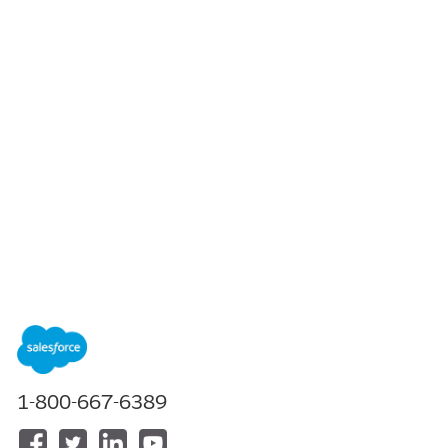
목차
목차 표시
DevOps MCP 도구로 배포 실패
해결
1-800-667-6389
배포에 실패하면 DevOps Center MCP 도구가 로그를 분석하여 문