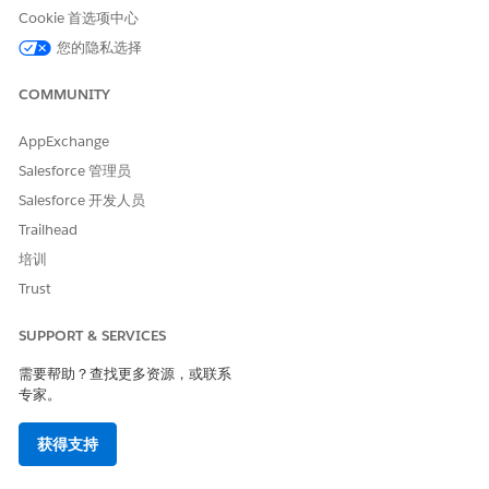
Cookie 首选项中心
不适用于：
欧盟操
您的隐私选择
作
区域。欧盟操作
区域是一项特殊的
COMMUNITY
付费服务，提供了
更高级别的数据驻
留承诺。根据标准
AppExchange
产品条款和条件，
Salesforce 管理员
DevOps Center 在
不属于欧盟操作区
Salesforce 开发人员
域的欧盟组织中
获
Trailhead
得
支持。
培训
开始之前，请设置 Salesforce DX MCP 服务器。见
访问 DevOps
Trust
Center MCP 工具
。
SUPPORT & SERVICES
诊断并解决部署失败
需要帮助？查找更多资源，或联系
分析日志以确定部署失败的原因，并提供建议或故障排除步骤。
专家。
提示
获得支持
" 解决工作项目 WI-001234 的部署失败。
源 workItem 分支：WI-001234