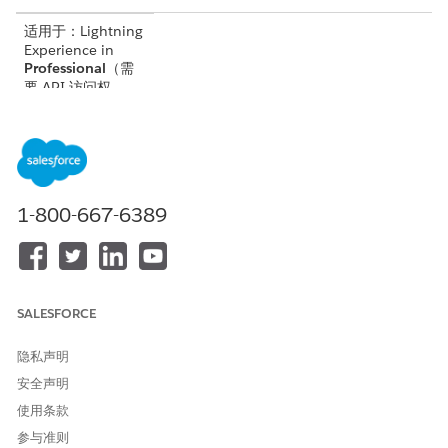
适用于：Lightning
Experience in
Professional
（需
要 API 访问权
限）、
Enterprise
、
Performance
、
Unlimited
和
Developer
Edition
1-800-667-6389
适用于：
Government
Cloud Plus
作为可
互操作。在
Government
Cloud Plus 组织中
SALESFORCE
打开 DevOps
Center 可以将数据
隐私声明
发送到授权边界之
安全声明
外。联系您的
Salesforce 客户主
使用条款
管了解更多详细信
参与准则
息。