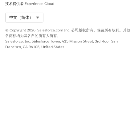
技术提供者
Experience Cloud
目标分支：Mar4_Int
错误详细信息：DEPLOYMENT_FAILURE：
Select Org
中文（简体）
DeploymentFail2：变量不存在：Say_hello
(classes/DeploymentFail2.cls)"
© Copyright 2026, Salesforce.com Inc. 公司版权所有。保留所有权利。其他
各商标均为其各自的所有人所有。
Salesforce, Inc. Salesforce Tower, 415 Mission Street, 3rd Floor, San
工作原理
Francisco, CA 94105, United States
工具分析部
resolve_devops_center_deployment_failure
署日志，识别错误，并建议潜在的故障排除步骤，例如完全升
级。
示例响应
"1.分支验证
- 已确认存储库路径：/home/codebuilder/dx-
project/devops-center-repo
- 已签出并验证分支：WI-001234
- 当前分支与 origin/WI-001234 同步
2. 部署失败分析
- 错误：DeploymentFail2：变量不存在：Say_hello