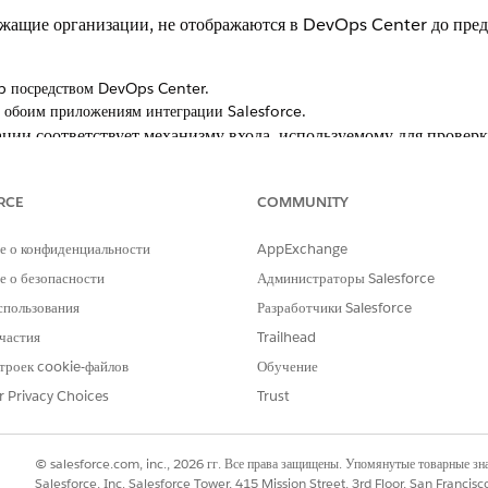
жащие организации, не отображаются в DevOps Center до предо
b посредством DevOps Center.
к обоим приложениям интеграции Salesforce.
ии соответствует механизму входа, используемому для проверк
или
. Приложение интеграции для
login.salesforce.com
 GitHub repo, DevOps Center и в средах разработки (с нуля ор
RCE
COMMUNITY
я
предоставляет интеграцию в Git
login.salesforce.com
 с безопасной средой (production и Developer Edition).
е о конфиденциальности
AppExchange
 приложение интеграции Salesforce, вы подключились к средам
 о безопасности
Администраторы Salesforce
спользования
Разработчики Salesforce
частия
Trailhead
itHub перейдите в
Параметры
.
потом выберите «
Авторизованные приложения OAuth
».
троек cookie-файлов
Обучение
еграции Salesforce
».
r Privacy Choices
Trust
тственную за организацию, потом нажмите «
Запросить
».
е действия для другого приложения интеграции Salesforce.
© salesforce.com, inc., 2026 гг. Все права защищены. Упомянутые товарные з
ым за хранилище GitHub запроса на доступ откройте организацию DevO
Salesforce, Inc. Salesforce Tower, 415 Mission Street, 3rd Floor, San Francis