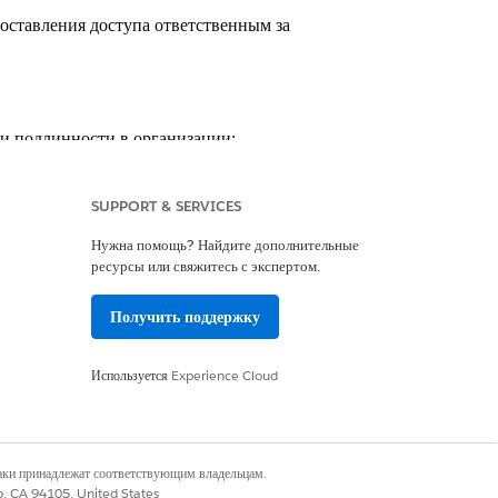
ставления доступа ответственным за
и подлинности в организации:
test.salesforce.com
ганизации и безопасные среды).
SUPPORT & SERVICES
Hub repo, DevOps Center и в
Нужна помощь? Найдите дополнительные
ресурсы или свяжитесь с экспертом.
, использующим только один из
Получить поддержку
Используется
Experience Cloud
наки принадлежат соответствующим владельцам.
ps Center.
co, CA 94105, United States