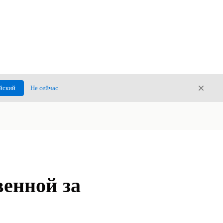
Закры
йский
Не сейчас
Закрыт
венной за