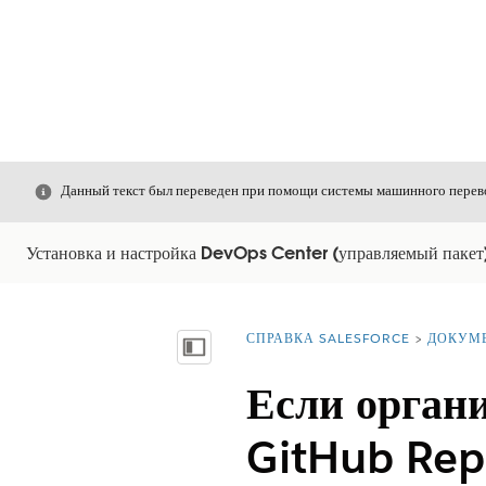
Закрыть
Данный текст был переведен при помощи системы машинного перево
Установка и настройка DevOps Center (управляемый пакет
СПРАВКА SALESFORCE
ДОКУМ
Вы находитесь здесь:
Показать содержание
Если органи
GitHub Re