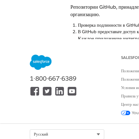
Репозитории GitHub, принадле
организацию.
Проверка подлинности в GitHu
В GitHub предоставьте доступ 
Каждое приложение интеграц
test.salesforce.com
предоставляет интеграцию в
SALESFO
Приложение интеграции дл
организациях, не связанных
Положени
1-800-667-6389
Если вы видите только одно
Положение
механизмов входа.
Условия и
Правила у
В личной учетной записи G
Нажмите «
Приложения
», 
Центр нас
Нажмите «
Приложение инт
You
Найдите организацию, отве
(Если применимо) Повторит
После утверждения ответственн
Select Org
Русский