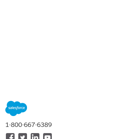
목차
목차 표시
DevOps Center 설정 계획
차세대 DevOps Center 구성하기 전에 팀의 작업 방식 및 릴리스 프
1-800-667-6389
로세스의 형태를 계획하십시오. 만들 파이프라인 스테이지 수, 연결
할 환경, 사용할 소스 제어 공급자 등 설정 중에 결정한 사항은