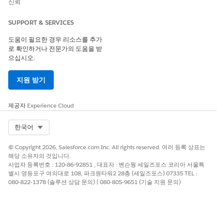
스테이지에 대한 Sandbox를 만듭니다.
신뢰
프로덕션과 같은 릴리스 환경을 포함하여 모든 환경에 대한 로
그인 자격 증명을 가져옵니다.
SUPPORT & SERVICES
팀 구성원을 액세스해야 하는 각 환경에 사용자로 추가합니다.
도움이 필요한 경우 리소스를 추가
환경 관리
를 참조하십시오.
로 확인하거나 전문가의 도움을 받
으십시오.
프로젝트 전략 계획
지원 받기
팀에 하나의 프로젝트가 필요한지 또는 여러 프로젝트가 필요한지
결정합니다. 프로젝트 전략은 가시성, 릴리스 거버넌스, 소스 제어
구조, 팀이 메타데이터 및 데이터 종속성을 관리하는 방법에 영향을
제공자
Experience Cloud
미칩니다.
DevOps Center 프로젝트 모범 사례
를 참조하십시오.
Select Org
한국어
파이프라인 계획
© Copyright 2026, Salesforce.com Inc. All rights reserved. 여러 등록 상표는
파이프라인은 작업 항목이 이동하는 단계의 순서입니다. 각 스테이
해당 소유자의 것입니다.
지에는 환경 및 지점이 있습니다. 필요한 단계 수와 지점의 이름을
사업자 등록번호 : 120-86-92851 , 대표자 : 벤슨웡 세일즈포스 코리아 서울특
계획합니다.
파이프라인 계획
을 참조하십시오.
별시 영등포구 여의대로 108, 파크원타워2 28층 (세일즈포스) 07335 TEL :
080-822-1378 (솔루션 상담 문의) | 080-805-9651 (기술 지원 문의)
소스 제어 공급자 결정
DevOps Center 팀의 변경 사항을 저장하고 관리할 소스 제어 공급
자가 필요합니다. DevOps Center 설정하기 전에 조직에서 사용하