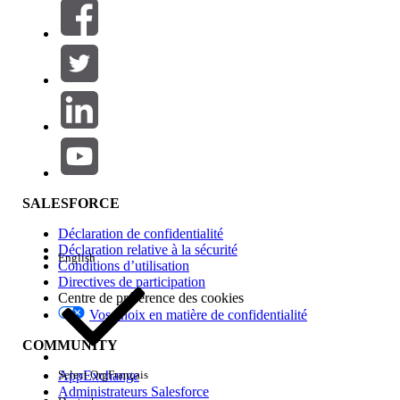
Filtres (0)
SÉLECTIONNER DES FILTRES
Ajouter
Gamme de produits
Impact des fonctionnalités
SALESFORCE
Déclaration de confidentialité
Déclaration relative à la sécurité
English
Conditions d’utilisation
Directives de participation
Centre de préférence des cookies
Vos choix en matière de confidentialité
Edition
COMMUNITY
AppExchange
Select Org
Français
Administrateurs Salesforce