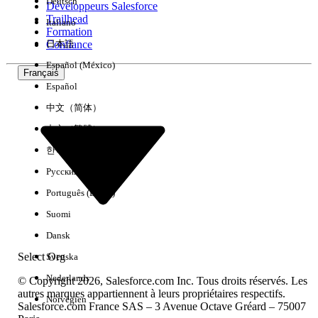
Deutsch
Développeurs Salesforce
Trailhead
Italiano
Expérience
Formation
Confiance
日本語
Español (México)
Français
Español
Effacer tout
Terminé
中文（简体）
中文（繁體）
한국어
Русский
Português (Brasil)
Suomi
Dansk
Select Org
Svenska
Nederlands
© Copyright 2026, Salesforce.com Inc. Tous droits réservés. Les
autres marques appartiennent à leurs propriétaires respectifs.
Norvégien
Salesforce.com France SAS – 3 Avenue Octave Gréard – 75007
Aucun résultat