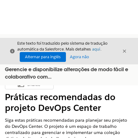
Este texto foi traduzido pelo sistema de tradução
automática da Salesforce. Mais detalhes
aqui
.
Fechar
Fecha
Fechar
Alternar para inglês
Agora não
Gerencie e disponibilize alterações de modo fácil e
colaborativo com...
Índice
Mostrar índice
Práticas recomendadas do
projeto DevOps Center
Siga estas práticas recomendadas para planejar seu projeto
do DevOps Center. O projeto é um espaço de trabalho
centralizado para gerenciar e implementar uma coleção