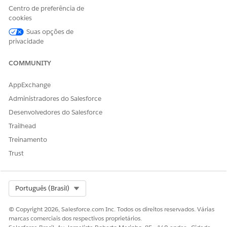
Centro de preferência de
Não disponível
cookies
em: Zona de
Suas opções de
operação da UE
.
privacidade
A zona de
operação da UE é
uma oferta paga
COMMUNITY
especial que
proporciona um
AppExchange
nível maior de
compromisso de
Administradores do Salesforce
residência de
Desenvolvedores do Salesforce
dados.
Há
suporte
para o DevOps
Trailhead
Center em
Treinamento
organizações na
União Europeia
Trust
que não fazem
parte da zona de
operação da UE,
conforme os
Select Org
Português (Brasil)
termos e
condições padrão
© Copyright 2026, Salesforce.com Inc. Todos os direitos reservados. Várias
do produto.
marcas comerciais dos respectivos proprietários.