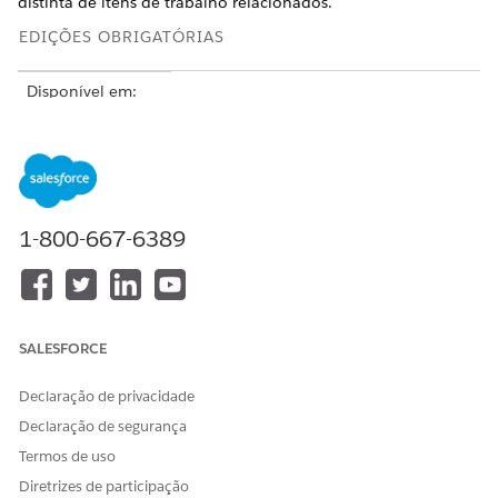
distinta de itens de trabalho relacionados.
EDIÇÕES OBRIGATÓRIAS
Disponível em:
Lightning
Experience nas
edições
Professional
(exige acesso à
API),
Enterprise
,
Performance
,
1-800-667-6389
Unlimited
e
Developer
Editions
Não disponível
SALESFORCE
em:
Government
Cloud Plus
. Entre
em contato com
Declaração de privacidade
seu executivo de
Declaração de segurança
conta do
Salesforce para
Termos de uso
obter mais
Diretrizes de participação
detalhes.