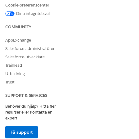
auktoriseringsgrä
Cookie-preferenscenter
nsen. Kontakta
Dina integritetsval
din
kundansvariga på
Salesforce för mer
COMMUNITY
information.
AppExchange
Inte tillgängligt i:
EU:s
Salesforce-administratörer
driftsområde
.
Salesforce-utvecklare
EU:s operativa
område är ett
Trailhead
särskilt
Utbildning
betalerbjudande
som ger en
Trust
utökad nivå av
datalagringsåtaga
SUPPORT & SERVICES
nden. DevOps
Center stöds i
Behöver du hjälp? Hitta fler
organisationer i
resurser eller kontakta en
EU som inte
är
en
expert.
del av EU OZ,
enligt
standardproduktv
Få support
illkor.