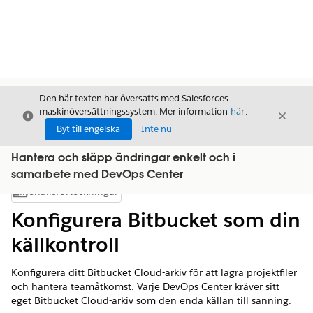
Den här texten har översatts med Salesforces
maskinöversättningssystem. Mer information
här
.
Stäng
Stäng
Stäng
Byt till engelska
Inte nu
Hantera och släpp ändringar enkelt och i
samarbete med DevOps Center
Innehållsförteckningar
Visa innehållsförteckning
Konfigurera Bitbucket som din
källkontroll
Konfigurera ditt Bitbucket Cloud-arkiv för att lagra projektfiler
och hantera teamåtkomst. Varje DevOps Center kräver sitt
eget Bitbucket Cloud-arkiv som den enda källan till sanning.