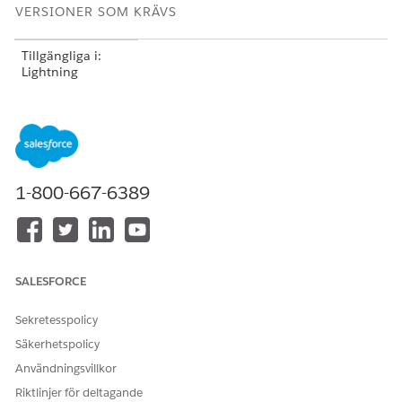
VERSIONER SOM KRÄVS
Tillgängliga i:
Lightning
Experience i
versionerna
Professional
(API-
åtkomst krävs),
Enterprise
,
Performance
,
Unlimited
och
1-800-667-6389
Developer
Tillgängliga i:
Government
Cloud Plus
är
kompatibelt. Att
SALESFORCE
slå på DevOps
Center i
Sekretesspolicy
Government
Säkerhetspolicy
Cloud Plus-
organisationer
Användningsvillkor
kan skicka data
Riktlinjer för deltagande
utanför