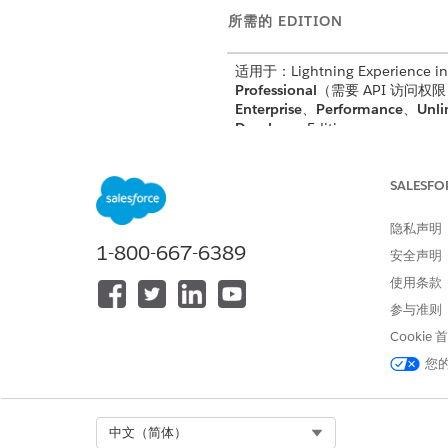
所需的 EDITION
适用于：Lightning Experience in
Professional
（需要 API 访问权
Enterprise
、
Performance
、
Unli
Developer
Edition
适用于：
Government Cloud Plu
作。在 Government Cloud Pl
SALESFO
DevOps Center 可以将数据发
外。联系您的 Salesforce 客户
隐私声明
细信息。
1-800-667-6389
安全声明
不适用于：
欧盟操作
区域。欧盟操
使用条款
特殊的付费服务，提供了更高级别
参与准则
诺。根据标准产品条款和条件，DevOp
在不属于欧盟操作区域的欧盟组织
Cookie
您
要将 Bitbucket 设置为源控制：
Select Org
中文（简体）