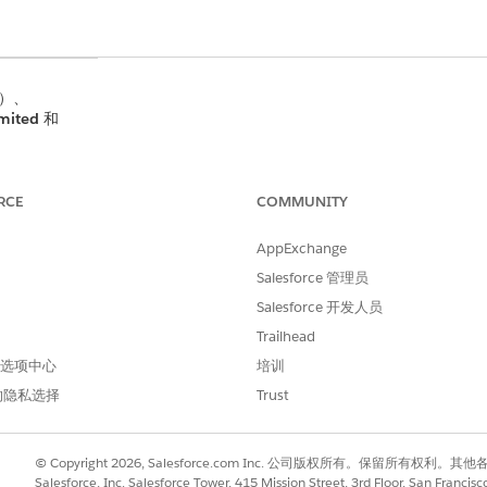
限）、
mited
和
s
作为可互操
us 组织中打开
RCE
COMMUNITY
送到授权边界之
主管了解更多详
AppExchange
Salesforce 管理员
作区域是一项
Salesforce 开发人员
的数据驻留承
Trailhead
s Center
中
获得
支持。
 首选项中心
培训
的隐私选择
Trust
所需用户权限
DevOps Center 管理员
© Copyright 2026, Salesforce.com Inc. 公司版权所有。保留所
Salesforce, Inc. Salesforce Tower, 415 Mission Street, 3rd Floor, San Francis