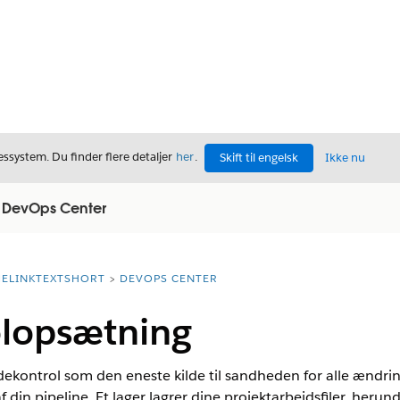
ssystem. Du finder flere detaljer
her
.
Skift til engelsk
Ikke nu
d DevOps Center
ELINKTEXTSHORT
DEVOPS CENTER
olopsætning
dekontrol som den eneste kilde til sandheden for alle ændri
din pipeline. Et lager lagrer dine projektarbejdsfiler, herunde