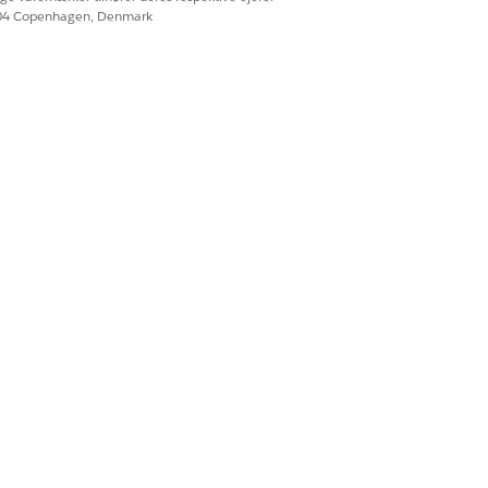
604 Copenhagen, Denmark
Ja
Nej