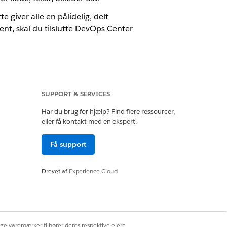
 giver alle en pålidelig, delt
ent, skal du tilslutte DevOps Center
r af næste generation. Anvend disse på
SUPPORT & SERVICES
Har du brug for hjælp? Find flere ressourcer,
eller få kontakt med en ekspert.
evOps Center kræver sit eget Bitbucket
Få support
Drevet af
Experience Cloud
opretter DevOps Center
ver pipelinefase.
ige varemærker tilhører deres respektive ejere.