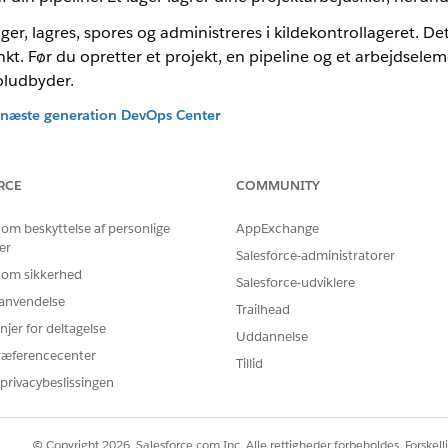
r, lagres, spores og administreres i kildekontrollageret. Dette
nkt. Før du opretter et projekt, en pipeline og et arbejdselem
oludbyder.
or næste generation DevOps Center
begrænsninger, skal du tilføje de krævede DevOps Center IP-adresse
isationen og den målorganisation, der bruges af DX Inspector.
RCE
COMMUNITY
ontrol
l at lagre projektfiler og administrere teamadgang.
 om beskyttelse af personlige
AppExchange
dekontrol
er
Salesforce-administratorer
d-lager til at lagre projektfiler og administrere teamadgang. Hver D
 om sikkerhed
Salesforce-udviklere
ilde til sandheden.
r anvendelse
Trailhead
trollageret
njer for deltagelse
Uddannelse
ucket-lager til den næste generation DevOps Center. Ved tilslutning 
ræferencecenter
ingsanmodninger. Den bekræfter og fletter derefter ændringer til h
Tillid
privacybeslissingen
© Copyright 2026, Salesforce.com Inc. Alle rettigheder forbeholdes. Forskell