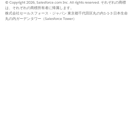
© Copyright 2026, Salesforce.com Inc. All rights reserved. それぞれの商標
パイプラインフェーズ内のテストスイートに品質ゲートを割り当
は、それぞれの商標所有者に帰属します。
てて適用を開始します。割り当てられると、ゲートはそのスイー
株式会社セールスフォース・ジャパン 東京都千代田区丸の内1-1-3 日本生命
トのすべてのテスト実行を自動的に評価します。
丸の内ガーデンタワー（Salesforce Tower）
[Pipeline]ビューから、[
Tests
]タブを選択します。
ステージカードで、イベントの [
Add Gate
] をクリックしま
す。
[品質ゲートを追加] ウィンドウで、割り当てる品質ゲートを選
択します。
[追加]
をクリックします。
フェーズで品質ゲートをテストスイートに割り当てると、
メモ
そのフェーズから削除できます。
関連項目:
品質ゲートルールの作成