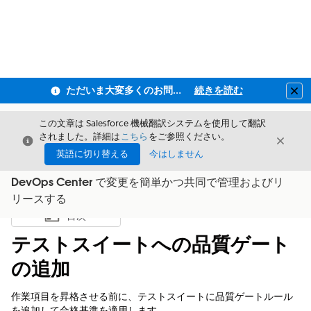
ただいま大変多くのお問い合わせをいただいており、ご連絡までにお時間を頂戴しております
続きを読む
Clo
この文章は Salesforce 機械翻訳システムを使用して翻訳
されました。詳細は
こちら
をご参照ください。
閉じる
閉じ
閉じる
英語に切り替える
今はしません
DevOps Center で変更を簡単かつ共同で管理およびリ
リースする
目次
目次を表示
テストスイートへの品質ゲート
の追加
作業項目を昇格させる前に、テストスイートに品質ゲートルール
を追加して合格基準を適用します。