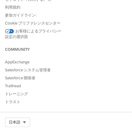
わせください。
利用規約
使用不可能なゾー
参加ガイドライン:
ン:
EU オペレーテ
ィング
ゾーン。EU
Cookie プリファレンスセンター
オペレーティング
お客様によるプライバシー
ゾーンは、データ
設定の選択肢
レジデンシーコミ
ットメントのレベ
COMMUNITY
ルを強化する特別
な有料製品です。
DevOpsセンター
AppExchange
は
、EU OZに含ま
Salesforce システム管理者
れていないEU内の
Salesforce 開発者
組織で、標準の製
品契約条件に従っ
Trailhead
てサポートされま
トレーニング
す。
トラスト
必要なユーザー権限
テストスイートに品質ゲート
DevOps テストマネージャー
Select Org
日本語
を追加する