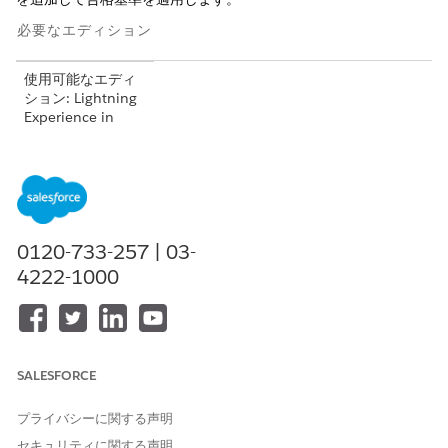
必要なエディション
使用可能なエディ
ション: Lightning
Experience in
Professional
Edition (API アク
セスが必要)、
Enterprise
Edition、
Performance
Edition
、
0120-733-257 | 03-
Unlimited
4222-1000
Edition、および
Developer
Edition
使用不可:
Government
Cloud Plus
。詳細
SALESFORCE
は、Salesforce ア
カウントエグゼク
プライバシーに関する声明
ティブにお問い合
セキュリティに関する声明