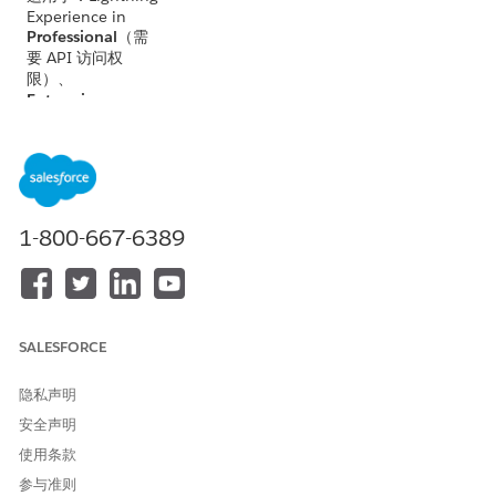
Experience in
Professional
（需
要 API 访问权
限）、
Enterprise
、
Performance
、
Unlimited
和
Developer
Edition
不适用于：
Government
1-800-667-6389
Cloud Plus
。联系
您的 Salesforce 客
户主管了解更多详
细信息。
不适用于：
欧盟操
SALESFORCE
作
区域。欧盟操作
区域是一项特殊的
隐私声明
付费服务，提供了
安全声明
更高级别的数据驻
留承诺。根据标准
使用条款
产品条款和条件,不
参与准则
属于欧盟臭氧区域