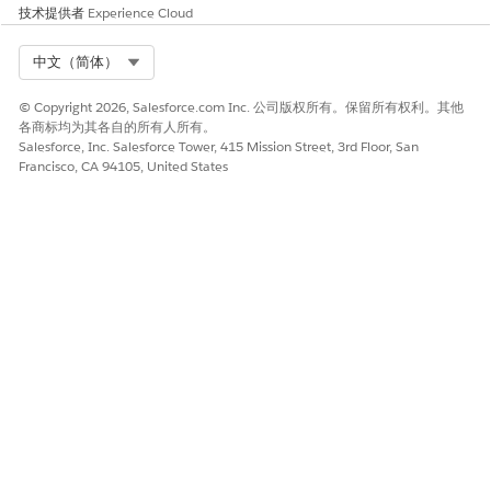
技术提供者
Experience Cloud
另请参阅：
Select Org
中文（简体）
创建质量门规则
从测试套件中删除质量门
© Copyright 2026, Salesforce.com Inc. 公司版权所有。保留所有权利。其他
各商标均为其各自的所有人所有。
Salesforce, Inc. Salesforce Tower, 415 Mission Street, 3rd Floor, San
Francisco, CA 94105, United States
本文章是否解决您的问题？
请与我们共享您的想法，以便我们进行改进！
是
否