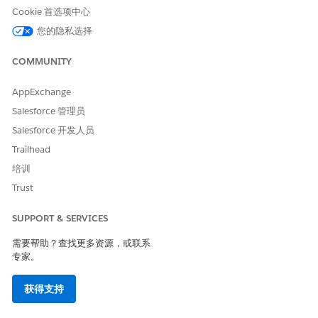
的欧盟组织
也
支持
Cookie 首选项中心
DevOps Center。
您的隐私选择
所需用户权限
COMMUNITY
要将质量门添加到测试套件：
DevOps 测试经理
AppExchange
Salesforce 管理员
在漏斗阶段中，将质量门分配到测试套件，以开始实施。一旦分
配，网关会自动评估该套件的每次测试运行。
Salesforce 开发人员
Trailhead
从漏斗视图中，选择
测试
选项卡。
在阶段卡中，单击事件的
添加门
。
培训
在“添加质量门”窗口中，选择要分配的质量门。
Trust
单击
添加
。
SUPPORT & SERVICES
需要帮助？查找更多资源，或联系
专家。
一旦某个阶段的质量门被分配到测试套件，它就可以从该阶
备注
获得支持
段中删除或删除。