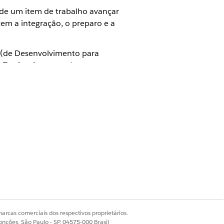
 de um item de trabalho avançar
cem a integração, o preparo e a
 (de Desenvolvimento para
 Testing é executado
ue apenas itens de trabalho
ientes a jusante contra alterações
mento, a verificação pré-
ntes de maior interesse. Quanto
 uma Execução de grupo do pacote de
ão ao item de trabalho.
arcas comerciais dos respectivos proprietários.
gio, que podem ser mais rígidos do que
onções, São Paulo - SP, 04575-000 Brasil