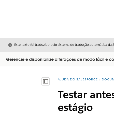
Fechar
Este texto foi traduzido pelo sistema de tradução automática da 
Gerencie e disponibilize alterações de modo fácil e co
AJUDA DO SALESFORCE
DOCUM
Você está aqui:
Mostrar índice
Testar ant
estágio