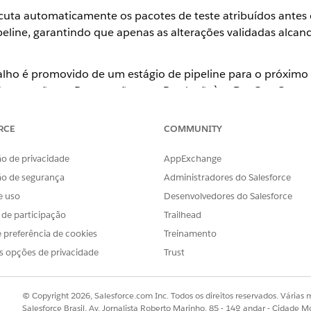
uta automaticamente os pacotes de teste atribuídos antes
eline, garantindo que apenas as alterações validadas alcan
lho é promovido de um estágio de pipeline para o próximo
 Preparação ou Preparação para Produção), o DevOps Center
nclusão da promoção. Esse evento pré-promoção garante q
qualidade definidos avancem pelo pipeline, protegendo amb
RCE
COMMUNITY
o de privacidade
AppExchange
revisão, que captura problemas logo no início do desenvolvi
ão de segurança
Administradores do Salesforce
lidade automatizado final antes que o código atinja ambie
e uso
Desenvolvedores do Salesforce
alho chegar à produção, mais crítica será essa imposição.
s de participação
Trailhead
evento pré-promoção
 preferência de cookies
Treinamento
s opções de privacidade
Trust
 é marcado como Pronto para promover e a promoção é iniciada,
de destino.
os ao estágio de destino são executados automaticamente em relaç
© Copyright 2026, Salesforce.com Inc. Todos os direitos reservados. Várias m
iam os resultados em relação aos padrões definidos para esse está
Salesforce Brasil, Av. Jornalista Roberto Marinho, 85 - 14º andar - Cidade M