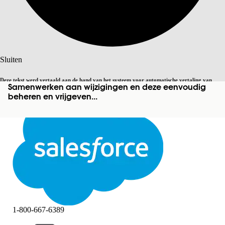
Zoeken
Sluiten
Deze tekst werd vertaald aan de hand van het systeem voor automatische vertaling van
Samenwerken aan wijzigingen en deze eenvoudig
Overschakelen op Engels
Niet nu
Salesforce. U vindt
hier
meer details.
beheren en vrijgeven...
Sluiten
Sluiten
1-800-667-6389