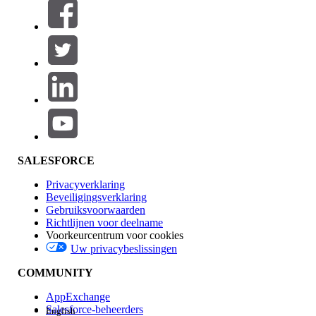
Filters (0)
FILTERS SELECTEREN
Productgebied
Toevoegen
Invloed op functies
SALESFORCE
Privacyverklaring
Beveiligingsverklaring
Gebruiksvoorwaarden
Richtlijnen voor deelname
Voorkeurcentrum voor cookies
Uw privacybeslissingen
Edition
COMMUNITY
AppExchange
Salesforce-beheerders
English