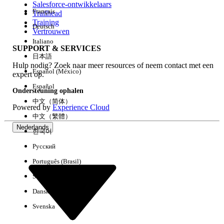
Salesforce-ontwikkelaars
Français
Trailhead
Ervaring
Training
Deutsch
Vertrouwen
Italiano
SUPPORT & SERVICES
日本語
Hulp nodig? Zoek naar meer resources of neem contact met een
Alles wissen
Gereed
Español (México)
expert op.
Español
Ondersteuning ophalen
中文（简体）
Powered by
Experience Cloud
中文（繁體）
Nederlands
한국어
Русский
Português (Brasil)
Suomi
Dansk
Svenska
Geen resultaten