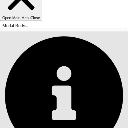
Open Main Menu
Close
Modal Body...
INHOUDSOPGAVE
Zoeken
Inhoudsopgave
weergeven
Inhoudsopgave