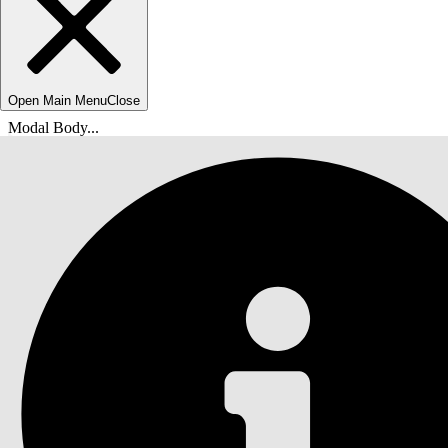
Open Main Menu
Close
Modal Body...
您在此处：
Salesforce 帮助
文档
DevOps Center