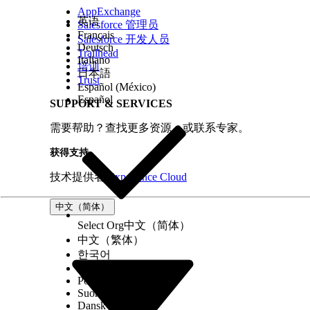
AppExchange
英语
Salesforce 管理员
Français
Salesforce 开发人员
Deutsch
Trailhead
Italiano
培训
日本語
Trust
Español (México)
Español
SUPPORT & SERVICES
需要帮助？查找更多资源，或联系专家。
获得支持
技术提供者
Experience Cloud
中文（简体）
Select Org
中文（简体）
中文（繁体）
한국어
Русский
从“
DevOps 漏斗
”选项卡中，单击
测试
。
Português (Brasil)
单击
配置测试提供
程序。
Suomi
Dansk
在“配置测试提供商”窗口中，为您的组织选择测试提供