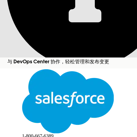
配置测试提供商
当您配置测试提供商时，DevOps Center 测试会自动
所需的 Edition
适用于：Lightning Experience in
Professional
（需要 API 访问权限）、
与 DevOps Center 协作，轻松管理和发布变更
Enterprise
、
Performance
、
Unlimited
和
Developer
Edition
关闭
不适用于：
Government Cloud Plus
。联系
您的 Salesforce 客户主管了解更多详细信
切换
此文本已使用 Salesforce 机器翻译系统进行翻译。如需了解更多详情，请点击
此处
。
息。
不适用于：
欧盟操作
区域。欧盟操作区域是
一项特殊的付费服务，提供了更高级别的数
据驻留承诺。根据标准产品条款和条件,不属
于欧盟臭氧区域的欧盟组织
也
支持DevOps
关闭
关闭
Center。
1-800-667-6389