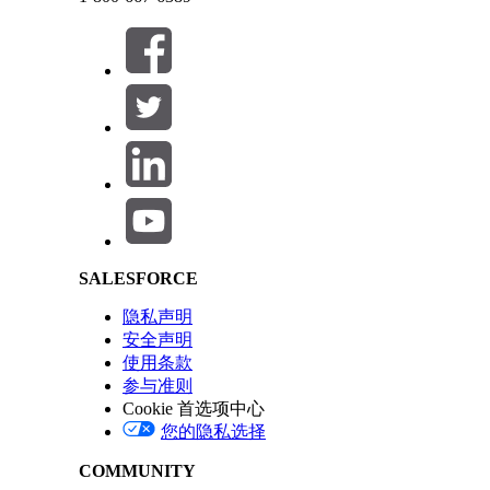
配置测试提供商：
如果您的团队已经使用第三方测试解决方案，您可以将其直接导
DevOps Center 测试注册他们的解决方案，
贵组织中可用。
Salesforce Help | Article
备注
在同步前，请确保满足这些要求：
要同步
Salesforce Code Analyzer v5.0
：您必须连接到
要同步
Apex
或
Flow
测试提供商：您必须对漏斗中的
SALESFORCE
如果不满足这些要求，同步期间会出现错误。错误消息表示
隐私声明
安全声明
使用条款
参与准则
Cookie 首选项中心
您的隐私选择
COMMUNITY