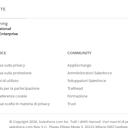
STE
tning
sional
Enterprise
nlimited
RCE
COMMUNITY
 Cloud
ersi al
.
a sulla privacy
AppExchange
va sulla protezione
Amministratori Salesforce
iva
rativa
 di utilizzo
Sviluppatori Salesforce
a a
da per la partecipazione
Trailhead
 livello
 residency.
eferenze cookie
Formazione
le
ue scelte in materia di privacy
Trust
fanno parte
le
i.
© Copyright 2026, Salesforce.com Inc. Tutti i diritti riservati. Vari marchi di pro
salesforce.com Italy S.r.l., Piazza Filippo Meda 5, 20121 Milano (MI) Capit