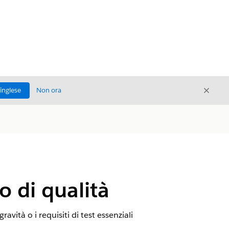
Chiud
'inglese
Non ora
Chiudi
o di qualità
avità o i requisiti di test essenziali