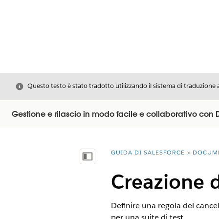
Chiudi
Questo testo è stato tradotto utilizzando il sistema di traduzione 
Gestione e rilascio in modo facile e collaborativo co
GUIDA DI SALESFORCE
DOCUM
Ti trovi qui:
Mostra sommario
Creazione d
Definire una regola del cancell
per una suite di test.