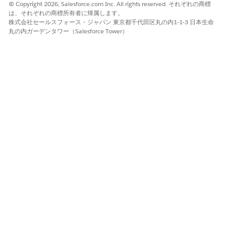
にパイプラインフェーズカードから直接ルールを作成できます。
© Copyright 2026, Salesforce.com Inc. All rights reserved. それぞれの商標
は、それぞれの商標所有者に帰属します。
株式会社セールスフォース・ジャパン 東京都千代田区丸の内1-1-3 日本生命
丸の内ガーデンタワー（Salesforce Tower）
[Pipeline]ビューから、[
Tests
]タブを選択します。
ステージカードで、イベントの [
Add Gate
] をクリックしま
す。
[Add Quality Gates (品質ゲートを追加)] ウィンドウで、
[
Create Now (
今すぐ作成)] をクリックします。
ルールの目的を明確に定義する名前と説明を入力します。
[次へ]
をクリックします。
条件を設定します。
重大度レベルのしきい値を
1 — 重大
~
5 — 情報
から選択し
ます。
最小テスト合格率を入力します。
必須テストを適用するには、[
Check for Essential Test