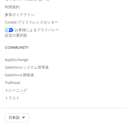
使用不可能なゾー
ン:
EU オペレーテ
利用規約
ィング
ゾーン。EU
参加ガイドライン:
オペレーティング
Cookie プリファレンスセンター
ゾーンは、データ
レジデンシーコミ
お客様によるプライバシー
ットメントのレベ
設定の選択肢
ルを強化する特別
な有料製品です。
COMMUNITY
DevOpsセンター
は
、EU OZに含ま
AppExchange
れていないEU内の
組織で、標準の製
Salesforce システム管理者
品契約条件に従っ
Salesforce 開発者
てサポートされま
す。
Trailhead
トレーニング
必要なユーザー権限
トラスト
品質ゲートルールを作成する
DevOps テストマネージャー
パイプラインフェーズで作業項目が満たす必要がある正確な条件
Select Org
日本語
を定義する品質ゲートルールを作成します。ゲートの割り当て時