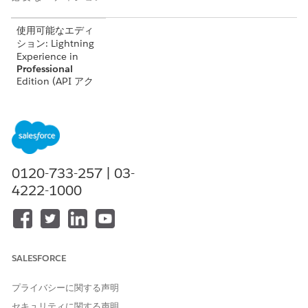
使用可能なエディ
ション: Lightning
Experience in
Professional
Edition (API アク
セスが必要)、
Enterprise
Edition、
Performance
Edition
、
Unlimited
0120-733-257 | 03-
Edition、および
Developer
Edition
4222-1000
使用不可:
Government
Cloud Plus
。詳細
は、Salesforce ア
SALESFORCE
カウントエグゼク
ティブにお問い合
わせください。
プライバシーに関する声明
セキュリティに関する声明