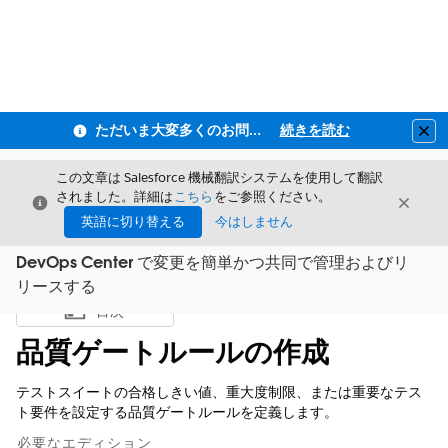
ただいま大変多くのお問い合わせをいただいており、ご連絡までにお時間を頂戴しております
続きを読む
Clo
この文章は Salesforce 機械翻訳システムを使用して翻訳
されました。詳細は
こちら
をご参照ください。
閉じる
閉じ
閉じる
英語に切り替える
今はしません
DevOps Center で変更を簡単かつ共同で管理およびリ
リースする
目次
目次を表示
品質ゲートルールの作成
テストスイートの合格しきい値、重大度制限、または重要なテス
ト要件を設定する品質ゲートルールを定義します。
必要なエディション