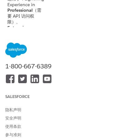
Experience in
Professional
（需
要 API 访问权
限）、
Enterprise
、
Performance
、
Unlimited
和
Developer
Edition
不适用于：
Government
1-800-667-6389
Cloud Plus
。联系
您的 Salesforce 客
户主管了解更多详
细信息。
不适用于：
欧盟操
SALESFORCE
作
区域。欧盟操作
区域是一项特殊的
隐私声明
付费服务，提供了
安全声明
更高级别的数据驻
留承诺。根据标准
使用条款
产品条款和条件,不
参与准则
属于欧盟臭氧区域