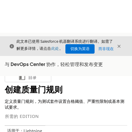
此文本已使用 Salesforce 机器翻译系统进行翻译。如需了
关闭
关闭
关闭
解更多详情，请点击
此处
。
切换为英语
而非现在
与 DevOps Center 协作，轻松管理和发布变更
目录
显示目录
创建质量门规则
定义质量门规则，为测试套件设置合格阈值、严重性限制或基本测
试要求。
所需的 EDITION
适用于：Lightning