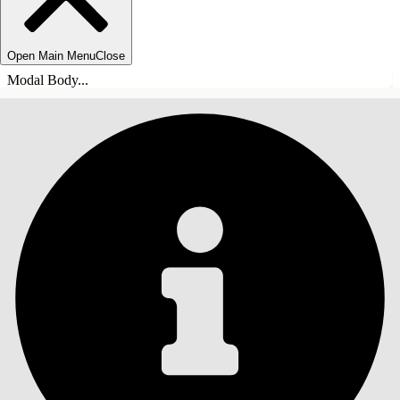
Open Main Menu
Close
Modal Body...
INHOUDSOPGAVE
Zoeken
Inhoudsopgave
weergeven
Inhoudsopgave