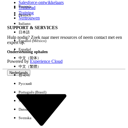
Salesforce-ontwikkelaars
Français
Trailhead
Ervaring
Training
Deutsch
Vertrouwen
Italiano
SUPPORT & SERVICES
日本語
Hulp nodig? Zoek naar meer resources of neem contact met een
Alles wissen
Gereed
Español (México)
expert op.
Español
Ondersteuning ophalen
中文（简体）
Powered by
Experience Cloud
中文（繁體）
Nederlands
한국어
Русский
Português (Brasil)
Suomi
Dansk
Svenska
Geen resultaten