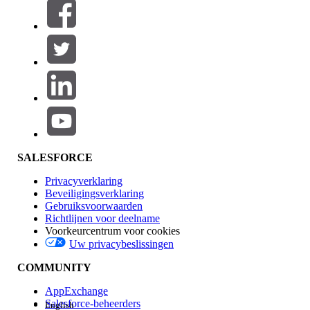
Filters (0)
FILTERS SELECTEREN
Productgebied
Toevoegen
Invloed op functies
SALESFORCE
Privacyverklaring
Beveiligingsverklaring
Gebruiksvoorwaarden
Richtlijnen voor deelname
Voorkeurcentrum voor cookies
Uw privacybeslissingen
Edition
COMMUNITY
AppExchange
Salesforce-beheerders
English