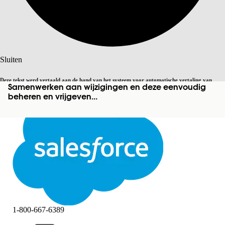
Zoeken
Sluiten
Deze tekst werd vertaald aan de hand van het systeem voor automatische vertaling van
Samenwerken aan wijzigingen en deze eenvoudig
Overschakelen op Engels
Niet nu
Salesforce. U vindt
hier
meer details.
beheren en vrijgeven...
Sluiten
Sluiten
1-800-667-6389