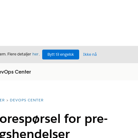
m. Flere detaljer
her
.
Bytt til engelsk
Ikke nå
DevOps Center
ER
DEVOPS CENTER
orespørsel for pre-
gshendelser