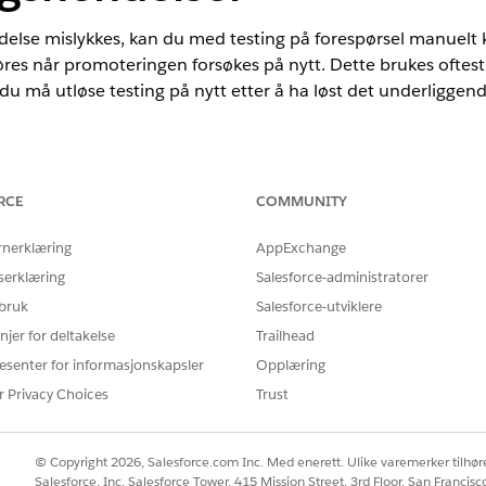
else mislykkes, kan du med testing på forespørsel manuelt k
øres når promoteringen forsøkes på nytt. Dette brukes oftes
 du må utløse testing på nytt etter å ha løst det underligge
ce i
RCE
COMMUNITY
),
Enterprise
,
veloper
rnerklæring
AppExchange
serklæring
Salesforce-administratorer
loud Plus
.
varlig for å
 bruk
Salesforce-utviklere
njer for deltakelse
Trailhead
Zone. EU-
esenter for informasjonskapsler
Opplæring
talt tilbud
r Privacy Choices
Trust
DevOps
r i EU som
d til
© Copyright 2026, Salesforce.com Inc. Med enerett. Ulike varemerker tilhøre
Salesforce, Inc. Salesforce Tower, 415 Mission Street, 3rd Floor, San Francis