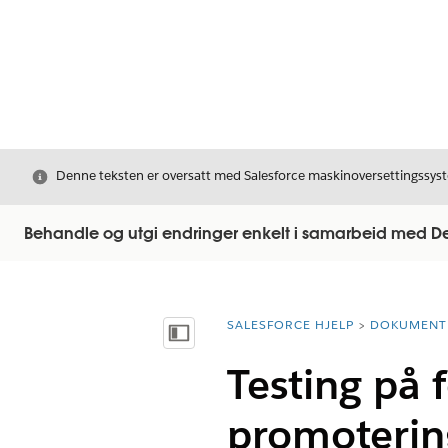
Avslutt
Denne teksten er oversatt med Salesforce maskinoversettingssyste
Behandle og utgi endringer enkelt i samarbeid med 
SALESFORCE HJELP
DOKUMENT
Du er her:
Vis innholdsfortegnelse
Testing på f
promoterin