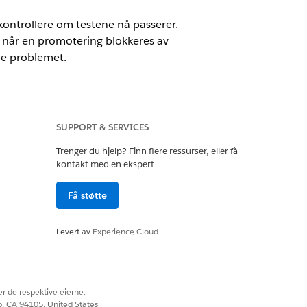
ontrollere om testene nå passerer.
t når en promotering blokkeres av
nde problemet.
SUPPORT & SERVICES
Trenger du hjelp? Finn flere ressurser, eller få
kontakt med en ekspert.
Få støtte
Levert av
Experience Cloud
r de respektive eierne.
co, CA 94105, United States