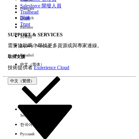
Salesforce 開發人員
Français
經驗
Trailhead
訓練
Deutsch
Trust
Italiano
SUPPORT & SERVICES
日本語
全部清除
完成
需要協助嗎？尋找更多資源或與專家連線。
Español (México)
Español
取得支援
中文（简体）
技術提供者
Experience Cloud
中文（繁體）
Select Org
中文（繁體）
한국어
Русский
沒有結果