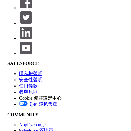
篩選器 (0)
選取篩選
新增
產品區域
SALESFORCE
功能影響
隱私權聲明
安全性聲明
使用條款
參與原則
Cookie 偏好設定中心
版本
您的隱私選擇
COMMUNITY
AppExchange
Salesforce 管理員
English