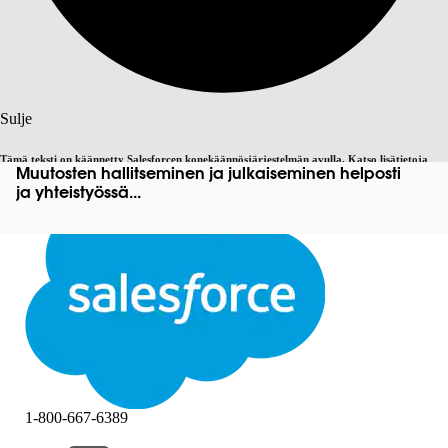
Haku
Sulje
Tämä teksti on käännetty Salesforcen konekäännösjärjestelmän avulla. Katso lisätietoja
Muutosten hallitseminen ja julkaiseminen helposti
Vaihda englantiin
Ei nyt
täältä
.
ja yhteistyössä...
Sulje
Sulje
1-800-667-6389