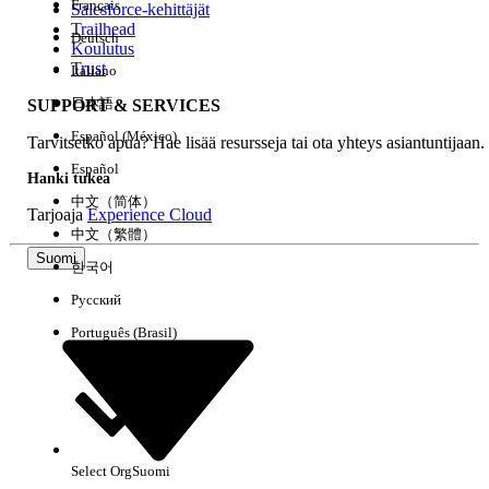
Français
Salesforce-kehittäjät
Trailhead
Deutsch
Kokemus
Koulutus
Trust
Italiano
日本語
SUPPORT & SERVICES
Español (México)
Tarvitsetko apua? Hae lisää resursseja tai ota yhteys asiantuntijaan.
Tyhjennä kaikki
Valmis
Español
Hanki tukea
中文（简体）
Tarjoaja
Experience Cloud
中文（繁體）
Suomi
한국어
Русский
Português (Brasil)
Select Org
Suomi
Ei tuloksia