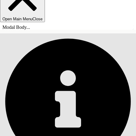
Open Main Menu
Close
Modal Body...
SISÄLLYSLUETTELO
Haku
Näytä sisällysluettelo
Sisällysluettelo