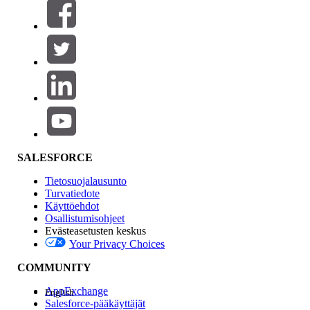
Suodattimet (0)
VALITSE SUODATTIMET
Lisää
Tuotealue
Ominaisuuden vaikutus
SALESFORCE
Tietosuojalausunto
Turvatiedote
Käyttöehdot
Osallistumisohjeet
Evästeasetusten keskus
Your Privacy Choices
Edition
COMMUNITY
AppExchange
English
Salesforce-pääkäyttäjät