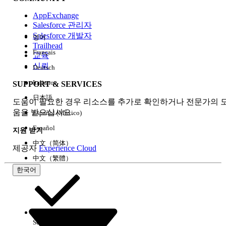
AppExchange
Salesforce 관리자
Salesforce 개발자
영어
경험
Trailhead
Français
교육
신뢰
Deutsch
Italiano
SUPPORT & SERVICES
모두 지우기
완료
日本語
도움이 필요한 경우 리소스를 추가로 확인하거나 전문가의 
움을 받으십시오.
Español (México)
Español
지원 받기
中文（简体）
제공자
Experience Cloud
中文（繁體）
한국어
Select Org
한국어