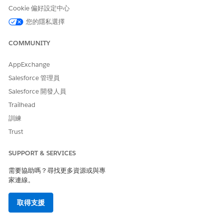
OZ。
Cookie 偏好設定中心
您的隱私選擇
所需的使用者權限
COMMUNITY
若要執行檢閱事件的隨選測試:
DevOps 測試管理員或
DevOps Center 使用者或
AppExchange
DevOps Center 部署管理員
Salesforce 管理員
在您開始之前，請確保：
Salesforce 開發人員
Trailhead
工作項目處於「
檢閱中」
狀態。
測試套件會指派至「開發」階段。請參閱將
測試套件新增至階
訓練
段
。
Trust
如果自動測試在「檢閱事件」期間未開始或失敗,您可以在升級流程
開始前手動執行測試來驗證您的工作項目。手動測試執行可讓開發
SUPPORT & SERVICES
人員滿足品質門需求,並解除封鎖工作項目,而無須等待下一個自動觸
需要協助嗎？尋找更多資源或與專
發。
家連線。
在下列情況中,手動對「檢閱事件」執行測試:
取得支援
由於系統或組態錯誤,因此未開始自動測試。
測試回合已完成但失敗,且您已解決基本問題且想要重新執行,而