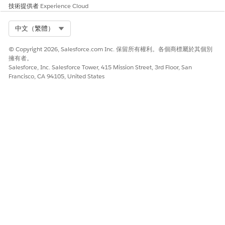
無須認可新程式碼。
技術提供者
Experience Cloud
您必須先驗證目前處於「
檢閱中」
」狀態的工作項目,工作項目
才能繼續進行。
Select Org
中文（繁體）
© Copyright 2026, Salesforce.com Inc. 保留所有權利。各個商標屬於其個別
擁有者。
Salesforce, Inc. Salesforce Tower, 415 Mission Street, 3rd Floor, San
Francisco, CA 94105, United States
從 DevOps Center 瀏覽功能表中,選取「
工作項目」
索引標
籤。
按一下目前處於「
檢閱中」
狀態的工作項目。
在工作項目檢視中,按一下「
執行測試」
以執行指派的測試套
件。