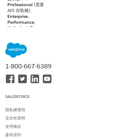
Professional
(需要
API 存取權)、
Enterprise
、
Performance
、
Unlimited
及
Developer
Edition
的 Lightning
Experience
不適用於：
Government
1-800-667-6389
Cloud Plus
。請連
絡您的 Salesforce
帳戶主管以取得詳
細資訊。
不適用於：
歐盟運
SALESFORCE
作
區域。歐盟運作
區域是特殊付費的
隱私權聲明
供應項目，提供增
安全性聲明
強層級的資料落地
承諾。根據標準產
使用條款
品條款和條件,歐盟
參與原則
的組織不屬於歐盟