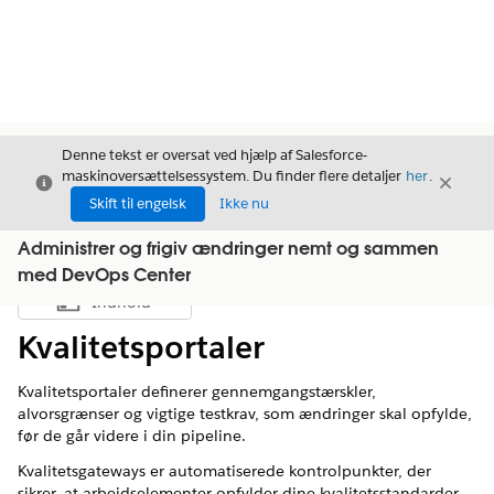
Denne tekst er oversat ved hjælp af Salesforce-
maskinoversættelsessystem. Du finder flere detaljer
her
.
Luk
Luk
Luk
Skift til engelsk
Ikke nu
Administrer og frigiv ændringer nemt og sammen
med DevOps Center
Indhold
Vis indholdsfortegnelse
Kvalitetsportaler
Kvalitetsportaler definerer gennemgangstærskler,
alvorsgrænser og vigtige testkrav, som ændringer skal opfylde,
før de går videre i din pipeline.
Kvalitetsgateways er automatiserede kontrolpunkter, der
sikrer, at arbejdselementer opfylder dine kvalitetsstandarder,