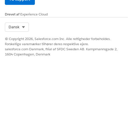
gennemgangsprocent. Brug dette til test
med høje satser, hvor fejl altid er en
blokering, f.eks. betalingshåndtering eller
Drevet af
Experience Cloud
sikkerhedsvalideringslogik.
Select Org
Dansk
© Copyright 2026, Salesforce.com Inc. Alle rettigheder forbeholdes.
Forskellige varemærker tilhører deres respektive ejere.
salesforce.com Danmark, filial af SFDC Sweden AB. Kampmannsgade 2,
Brug alle tre kriterier sammen for at få den
BEMÆRK
1604 Copenhagen, Denmark
stærkeste håndhævelse. Alvorsstærskler fanger fejl med høj
påvirkning, gennemgår procenter håndhæver den
generelle suite-tilstand, og vigtige testkontroller beskytter
din mest kritiske logik.
Opret en kvalitetsgateregel
Definer en kvalitetsgatregel, der angiver
gennemgangstærsklen, alvorsgrænser eller vigtige testkrav
for en testsuite.
Føj en kvalitetsport til en testsuite
Vedhæft en kvalitetsgate regel til en testsuite for at