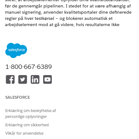
før de gennemgår pipelinen. I stedet for at være afhængig af
manuel signering, anvender kvalitetsportaler dine definerede
regler på hver testkørsel – og blokerer automatisk et
arbejdselement mod at gå videre, hvis resultaterne ikke
opfylder dine standarder.
Kvalitetsportaler vedhæftes til testsuiter og håndhæves på
pipelinefaseniveau. Hver fase kan have sine egne
kvalitetsportregler, så du kan anvende progressivt strengere
standarder, efterhånden som arbejdselementer flytter tættere
på produktion.
1-800-667-6389
Sådan passer kvalitetsportaler ind i pipelinen
Når en Test Suite-gruppeudførelse er fuldført – uanset om
den udløses af en gennemgangsbegivenhed eller en før
SALESFORCE
promoveringsbegivenhed – evaluerer kvalitetsportaler
resultaterne. Hvis alle gatekriterier opfyldes, ryddes
Erklæring om beskyttelse af
arbejdselementet for at fortsætte. Hvis nogen gate mislykkes,
personlige oplysninger
blokeres arbejdselementet, og udvikleren modtager de
Erklæring om sikkerhed
oplysninger, der er nødvendige for at undersøge og løse
problemet.
Vilkår for anvendelse