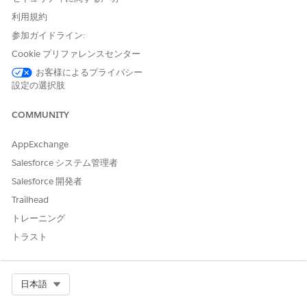
が評価されます。品質ゲートルールを作成するときに、次の組み
利用規約
合わせを設定できます。
参加ガイドライン:
条件
操作手順
Cookie プリファレンスセンター
お客様によるプライバシー
重要度レベルの
定義した重大度以上のテストが失敗すると、
設定の選択肢
しきい値
ゲートは失敗します。たとえば、しきい値を
1 — [重要] に設定すると、全体的な合格率に
関係なく、いずれかの重大度テストが失敗し
COMMUNITY
た場合に作業項目がブロックされます。
AppExchange
テスト合格率
スイートの全体的な合格率が定義された値を
Salesforce システム管理者
下回ると、ゲートは失敗します。たとえば、
85% のしきい値は、100 件のテストのうち
Salesforce 開発者
85 件以上が合格する必要があることを意味
Trailhead
します。
トレーニング
必須のテストの
重要度レベルや全体的な合格率に関係なく、
トラスト
失敗
[Essential (重要)] とマークされたいずれかの
テストが失敗すると、ゲートは失敗します。
これは、支払処理やセキュリティ検証ロジッ
クなど、失敗が常に阻害要因となるリスクの
Select Org
日本語
高いテストに使用します。