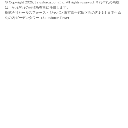
© Copyright 2026, Salesforce.com Inc. All rights reserved. それぞれの商標
は、それぞれの商標所有者に帰属します。
株式会社セールスフォース・ジャパン 東京都千代田区丸の内1-1-3 日本生命
丸の内ガーデンタワー（Salesforce Tower）
最も強力な適用を行うには、3 つの条件をすべて併用しま
メモ
す。重大度のしきい値は影響の大きい障害を捕捉し、合格率は
スイート全体の健全性を適用し、不可欠なテストチェックは最
も重要なロジックを保護します。
品質ゲートルールの作成
テストスイートの合格しきい値、重大度制限、または重要なテ
スト要件を設定する品質ゲートルールを定義します。
テストスイートへの品質ゲートの追加
作業項目を昇格させる前に、テストスイートに品質ゲートルー
ルを追加して合格基準を適用します。
テストスイートからの品質ゲートの削除
テストスイートから品質ゲートルールを関連付けて、そのスイ
ートの適用条件を削除します。