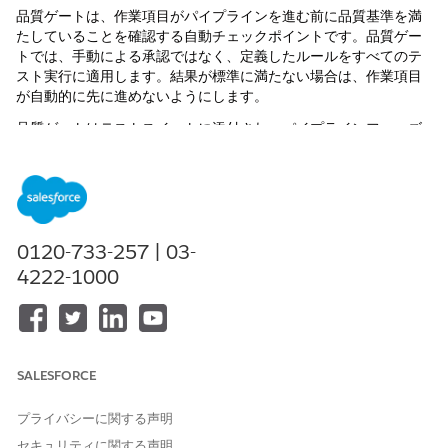
品質ゲートは、作業項目がパイプラインを進む前に品質基準を満
たしていることを確認する自動チェックポイントです。品質ゲー
トでは、手動による承認ではなく、定義したルールをすべてのテ
スト実行に適用します。結果が標準に満たない場合は、作業項目
が自動的に先に進めないようにします。
品質ゲートはテストスイートに添付され、パイプラインフェーズ
レベルで適用されます。各フェーズには独自の品質ゲートルール
を設定できるため、作業項目が本番に近づいてくるにつれて、よ
り厳しい基準を段階的に適用できます。
パイプラインへの品質ゲートの適合方法
0120-733-257 | 03-
テストスイートグループの実行が完了すると (レビューイベントま
4222-1000
たは事前プロモーションイベントによってトリガーされた場合)、
品質ゲートで結果が評価されます。すべてのゲート条件が満たさ
れると、作業項目がクリアされて続行されます。いずれかのゲー
トに障害が発生すると、作業項目がブロックされ、開発者は問題
を調査して解決するために必要な詳細を受け取ります。
SALESFORCE
品質ゲート条件
プライバシーに関する声明
DevOps センター テストでは、3 つの条件に基づいて品質ゲート
セキュリティに関する声明