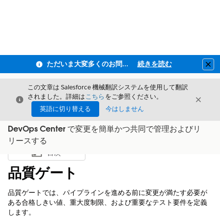
ただいま大変多くのお問い合わせをいただいており、ご連絡までにお時間を頂戴しております
続きを読む
Clo
この文章は Salesforce 機械翻訳システムを使用して翻訳
されました。詳細は
こちら
をご参照ください。
閉じる
閉じ
閉じる
英語に切り替える
今はしません
DevOps Center で変更を簡単かつ共同で管理およびリ
リースする
目次
目次を表示
品質ゲート
品質ゲートでは、パイプラインを進める前に変更が満たす必要が
ある合格しきい値、重大度制限、および重要なテスト要件を定義
します。