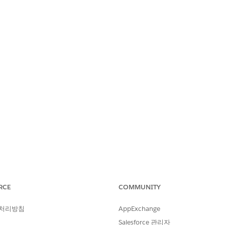
PS CENTER
RCE
COMMUNITY
 처리방침
AppExchange
Salesforce 관리자