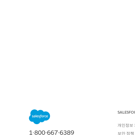
SALESFORCE 도움말
문서
DEVO
위치:
목차 표시
SALESFO
품질 게이트
개인정보
1-800-667-6389
보안 정책