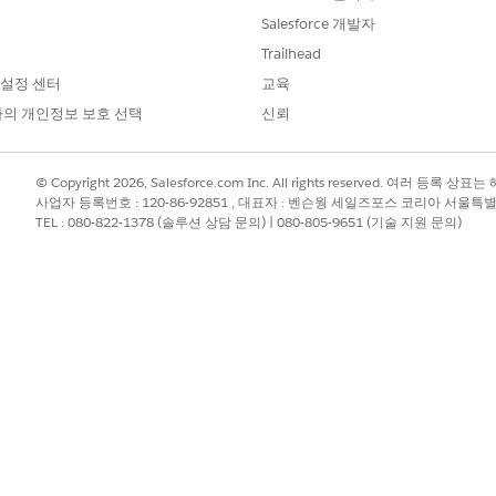
하기 전에 변경 사항을 충족해야 하는 통과 임계값, 심각도 제한
Salesforce 개발자
Trailhead
행하기 전에 작업 항목이 품질 표준을 충족하는지 확인하는 자
 설정 센터
교육
모든 테스트 실행에 정의된 규칙을 적용하여 결과가 표준에 부족하
의 개인정보 보호 선택
신뢰
음에 첨부되며 파이프라인 스테이지 수준에서 적용됩니다. 각 스
© Copyright 2026, Salesforce.com Inc. All rights reserved. 여러 등
프로덕션에 가까워지면 점차 더 엄격한 표준을 적용할 수 있습니다
사업자 등록번호 : 120-86-92851 , 대표자 : 벤슨웡 세일즈포스 코리아 서울특
TEL : 080-822-1378 (솔루션 상담 문의) | 080-805-9651 (기술 지원 문의)
는 방식
완료되면(검토 이벤트 또는 프로모션 전 이벤트로 트리거됨) 품질
목이 진행되도록 지워집니다. 게이트가 실패하면 작업 항목이 차
전송됩니다.
ng은 세 가지 기준을 기반으로 품질 게이트를 평가합니다. 품질 게이트