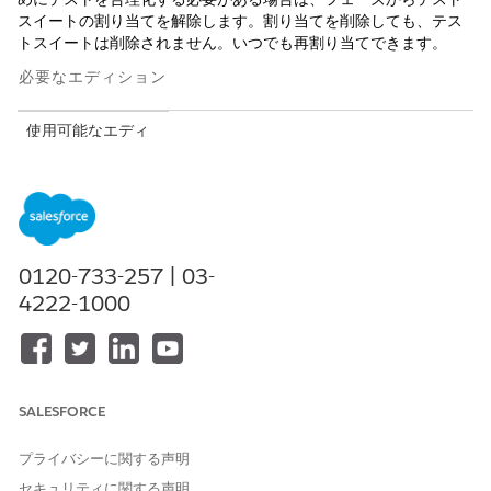
スイートの割り当てを解除します。割り当てを削除しても、テス
トスイートは削除されません。いつでも再割り当てできます。
必要なエディション
使用可能なエディ
ション: Lightning
Experience in
Professional
Edition (API アク
セスが必要)、
Enterprise
0120-733-257 | 03-
Edition、
Performance
4222-1000
Edition
、
Unlimited
Edition、および
Developer
Edition
SALESFORCE
使用不可:
Government
Cloud Plus
。詳細
プライバシーに関する声明
は、Salesforce ア
セキュリティに関する声明