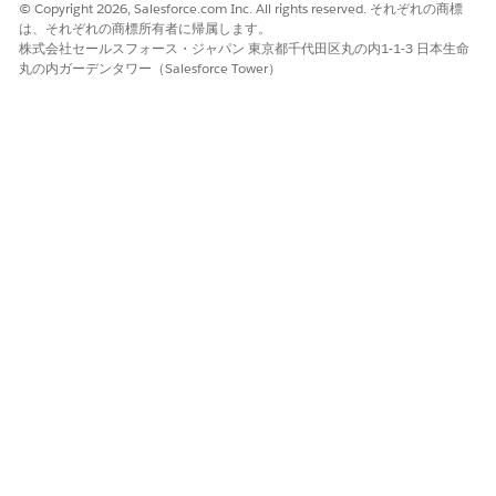
© Copyright 2026, Salesforce.com Inc. All rights reserved. それぞれの商標
の割り当てを解除する
は、それぞれの商標所有者に帰属します。
株式会社セールスフォース・ジャパン 東京都千代田区丸の内1-1-3 日本生命
丸の内ガーデンタワー（Salesforce Tower）
スイートの割り当ては慎重に削除してください。品質ゲー
メモ
トを適用するスイートを削除すると、パイプラインの品質カバ
ー率が低下し、標準未満の変更がフェーズを進める可能性があ
ります。
[Pipeline]ビューから、[
Tests
]タブを選択します。
ステージカードで、削除するテストスイートを見つけます。
テストスイートの横にあるドロップダウンから、[割り当て
解
除] を
クリックします。
テストスイートはフェーズから削除され、そのフェーズのイベン
ト中は実行されなくなります。