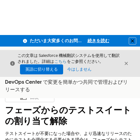
ただいま大変多くのお問い合わせをいただいており、ご連絡までにお時間を頂戴しております
続きを読む
Clo
この文章は Salesforce 機械翻訳システムを使用して翻訳
されました。詳細は
こちら
をご参照ください。
閉じる
閉じ
閉じる
英語に切り替える
今はしません
DevOps Center で変更を簡単かつ共同で管理およびリ
リースする
目次
目次を表示
フェーズからのテストスイート
の割り当て解除
テストスイートが不要になった場合や、より迅速なリリースのた
めにテストを合理化する必要がある場合は、フェーズからテスト