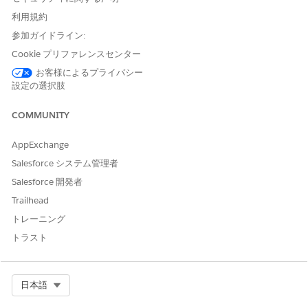
カウントエグゼク
ティブにお問い合
利用規約
わせください。
参加ガイドライン:
使用不可能なゾー
Cookie プリファレンスセンター
ン:
EU オペレーテ
お客様によるプライバシー
ィング
ゾーン。EU
設定の選択肢
オペレーティング
ゾーンは、データ
COMMUNITY
レジデンシーコミ
ットメントのレベ
AppExchange
ルを強化する特別
な有料製品です。
Salesforce システム管理者
DevOpsセンター
Salesforce 開発者
は
、EU OZに含ま
れていないEU内の
Trailhead
組織で、標準の製
トレーニング
品契約条件に従っ
てサポートされま
トラスト
す。
必要なユーザー権限
Select Org
日本語
フェーズからテストスイート
DevOps テストマネージャー