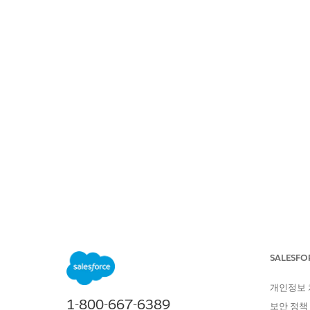
SALESFORCE 도움말
문서
DEVO
위치:
목차 표시
SALESFO
단계에서 테
개인정보
1-800-667-6389
보안 정책