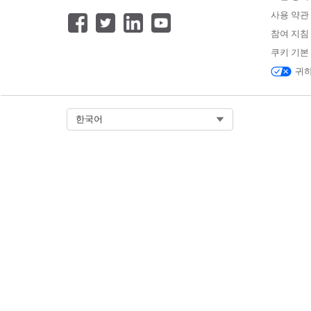
더 이상 관련이 없거나 빠른 배
사용 약관
해도 테스트 도구 모음은 삭제되
참여 지침
필수 EDITION
쿠키 기본
귀하
지원 제품: Lightning Experienc
Professional
(API 액세스 필요),
E
Performance
,
Unlimited
및
Dev
Select Org
한국어
Edition에서 제공됩니다.
사용할 수 없는 경우:
Government
Plus
. 자세한 세부 사항은 Salesfo
자에게 문의하십시오.
사용할 수 없는 경우:
EU 운영
구역.
역은 특별한 유료 오퍼링으로 더 
이터 보존을 약속합니다. DevOps C
준 제품 약관에 따라 EU OZ에 속하
조직에서 지원됩니다.