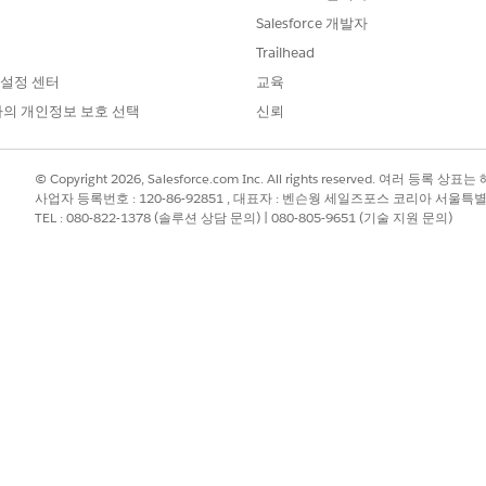
포를 위해 테스트를 간소화해야 하는 경우 단계에서 테스트 도구 
Salesforce 개발자
지 않으며 언제든지 다시 할당할 수 있습니다.
Trailhead
 설정 센터
교육
의 개인정보 보호 선택
신뢰
e는
nterprise
,
eloper
© Copyright 2026, Salesforce.com Inc. All rights reserved. 여러 등
사업자 등록번호 : 120-86-92851 , 대표자 : 벤슨웡 세일즈포스 코리아 서울특
TEL : 080-822-1378 (솔루션 상담 문의) | 080-805-9651 (기술 지원 문의)
 Cloud
rce 계정 담당
 EU 운영 구
높은 수준의 데
enter
는
표
지 않는 EU
필요한 사용자 권한