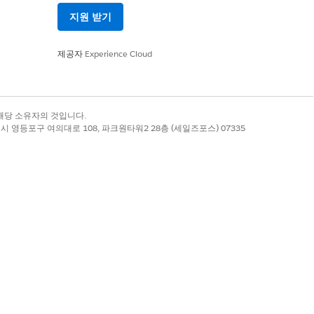
모음을 할당 취소합니다. 할당을 제거
지원 받기
제공자
Experience Cloud
록 상표는 해당 소유자의 것입니다.
별시 영등포구 여의대로 108, 파크원타워2 28층 (세일즈포스) 07335