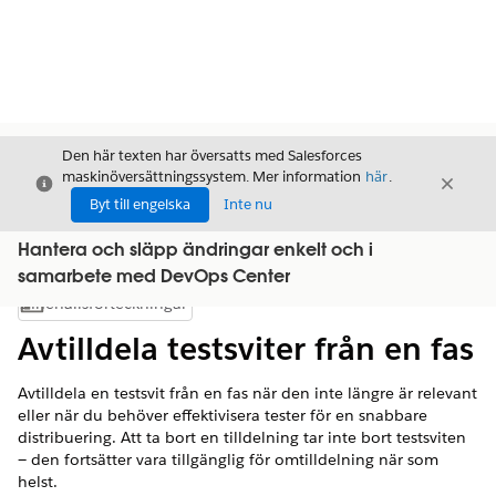
Den här texten har översatts med Salesforces
maskinöversättningssystem. Mer information
här
.
Stäng
Stäng
Stäng
Byt till engelska
Inte nu
Hantera och släpp ändringar enkelt och i
samarbete med DevOps Center
Innehållsförteckningar
Visa innehållsförteckning
Avtilldela testsviter från en fas
Avtilldela en testsvit från en fas när den inte längre är relevant
eller när du behöver effektivisera tester för en snabbare
distribuering. Att ta bort en tilldelning tar inte bort testsviten
— den fortsätter vara tillgänglig för omtilldelning när som
helst.