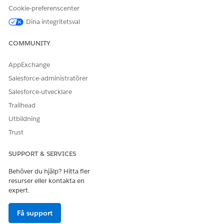
EU:s operativa
Cookie-preferenscenter
område är ett
Dina integritetsval
särskilt
betalerbjudande
som ger en
COMMUNITY
utökad nivå av
datalagringsåtaga
AppExchange
nden. DevOps
Salesforce-administratörer
Center stöds i
organisationer i
Salesforce-utvecklare
EU som inte
är
en
Trailhead
del av EU:s OZ,
enligt
Utbildning
standardproduktv
Trust
illkor.
SUPPORT & SERVICES
ANVÄNDARBEHÖRIGHETER SOM KRÄVS
Behöver du hjälp? Hitta fler
För att avtilldela testsviter
Testansvarig för DevOps
resurser eller kontakta en
från en fas:
expert.
Få support