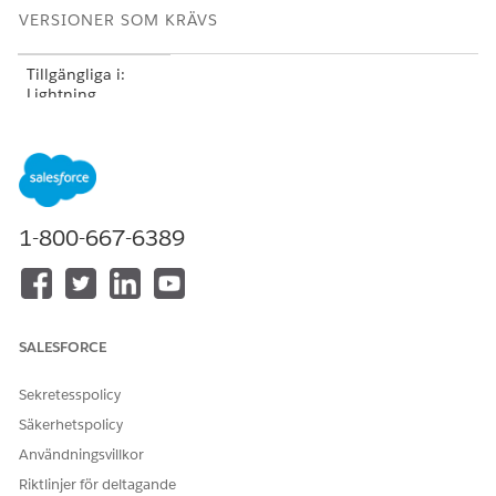
VERSIONER SOM KRÄVS
Tillgängliga i:
Lightning
Experience i
versionerna
Professional
(API-
åtkomst krävs),
Enterprise
,
Performance
,
1-800-667-6389
Unlimited
och
Developer
Inte tillgängligt i:
Government
Cloud Plus
.
SALESFORCE
Kontakta din
kundansvariga på
Salesforce för mer
Sekretesspolicy
information.
Säkerhetspolicy
Inte tillgängligt i:
Användningsvillkor
EU:s
Riktlinjer för deltagande
driftsområde
.