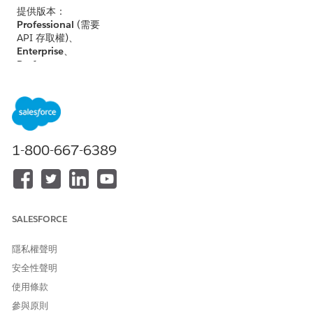
提供版本：
Professional
(需要
API 存取權)、
Enterprise
、
Performance
、
Unlimited
及
Developer
Edition
的 Lightning
Experience
不適用於：
1-800-667-6389
Government
Cloud Plus
。請連
絡您的 Salesforce
帳戶主管以取得詳
細資訊。
SALESFORCE
不適用於：
歐盟運
作
區域。歐盟運作
隱私權聲明
區域是特殊付費的
安全性聲明
供應項目，提供增
強層級的資料落地
使用條款
承諾。根據標準產
參與原則
品條款和條件,歐盟