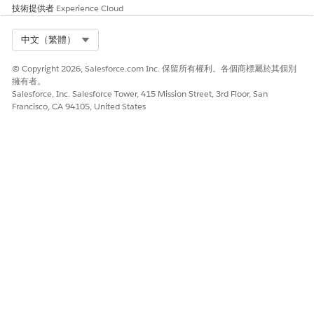
技術提供者
Experience Cloud
Select Org
中文（繁體）
在測試提供者工具中移除測試套件後,按一下「
同步測試提供
備註
者」
以確保您的銷售管道指派保持準確且最新。
© Copyright 2026, Salesforce.com Inc. 保留所有權利。各個商標屬於其個別
擁有者。
Salesforce, Inc. Salesforce Tower, 415 Mission Street, 3rd Floor, San
另請參照：
Francisco, CA 94105, United States
將測試套件新增至階段
檢視測試套件群組執行
此文章是否解決您的問題？
請讓我們知道，以便我們改進！
是
否