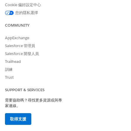
Cookie 偏好設定中心
的組織不屬於歐盟
OZ。
您的隱私選擇
所需的使用者權限
COMMUNITY
若要從階段取消指派測試套件:
DevOps 測試經理
AppExchange
Salesforce 管理員
Salesforce 開發人員
Trailhead
訓練
請謹慎移除套件指派。移除強制執行品質門套件可降低您管
備註
道的品質涵蓋範圍,並允許子標準變更在整個階段進行。
Trust
SUPPORT & SERVICES
從「管道」檢視中,選取「
測試」
索引標籤。
在階段卡片上,找到您要移除的測試套件。
需要協助嗎？尋找更多資源或與專
從測試套件旁的下拉式清單中,按一下「
取消指派
」。
家連線。
測試套件會從階段中移除,且不會在該階段事件期間再執行。
取得支援