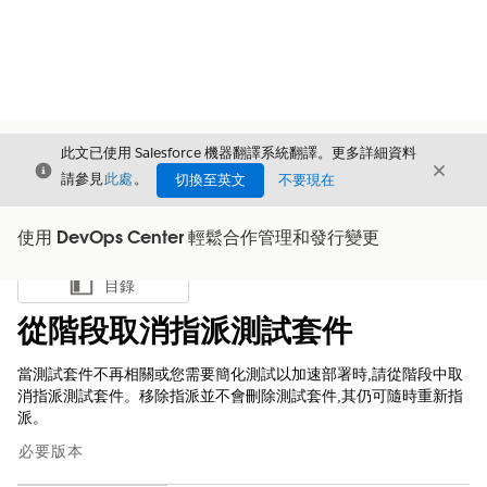
此文已使用 Salesforce 機器翻譯系統翻譯。更多詳細資料
結束
結束
結束
請參見
此處
。
切換至英文
不要現在
使用 DevOps Center 輕鬆合作管理和發行變更
目錄
顯示目錄
從階段取消指派測試套件
當測試套件不再相關或您需要簡化測試以加速部署時,請從階段中取
消指派測試套件。移除指派並不會刪除測試套件,其仍可隨時重新指
派。
必要版本