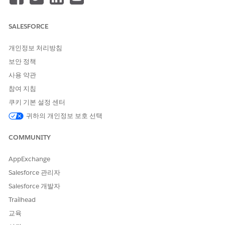
파이프라인이 자동으로 품질을 적용하려면 먼저 활성화된 파이프라
인이 있고 환경이 동기화되어 있는지 확인하십시오.
아직 다음 단계를 완료하지 않은 경우
파이프라인 구축
및 개발 환
SALESFORCE
경
동기화
을 참조하십시오.
개인정보 처리방침
DevOps Center 테스트를 설정하려면 다음 세 단계를 수행해야 합
보안 정책
니다.
사용 약관
참여 지침
쿠키 기본 설정 센터
귀하의 개인정보 보호 선택
Agentforce 기술을 사용하여 테스트 공급자를 구성하고, 제
노트
품군 할당을 관리하고, 품질 게이트를 설정하고, 주문형 테스트
COMMUNITY
를 실행하고, 오류를 분석할 수 있습니다.
Salesforce 기술 라이
브러리
를 참조하십시오.
AppExchange
Salesforce 관리자
테스트 제공자
Salesforce 개발자
올바른 테스트 공급자를 선택하는 방법은 테스트 요구 사항,
Salesforce 조직의 성숙도, 파이프라인을 진행하는 변경 유형에
Trailhead
따라 다릅니다. 여러 공급자를 구성하고 서로 다른 파이프라인
교육
스테이지에 서로 다른 테스트 도구 모음을 할당하여 적시에 올