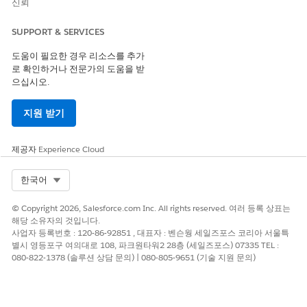
신뢰
바른 테스트를 실행할 수 있습니다.
테스트 도구 모음
SUPPORT & SERVICES
테스트 제품군은 DevOps Center 테스트에서 테스트 전략의 기
도움이 필요한 경우 리소스를 추가
본 구성 요소입니다. 테스트 제품군은 Apex 단위 테스트 집합,
로 확인하거나 전문가의 도움을 받
Code Analyzer 스캔 구성 또는 파트너 테스트 패키지와 같은
으십시오.
단일 테스트 공급자의 논리적으로 그룹화된 테스트 컬렉션입니
다. 테스트 도구 모음을 사용하면 개별 테스트를 하나씩 실행하
지원 받기
는 대신 팀의 품질 표준을 반영하는 의미 있는 테스트 그룹을 정
의하고 파이프라인 스테이지에 단위로 할당할 수 있습니다.
제공자
Experience Cloud
품질 게이트
품질 게이트는 파이프라인을 진행하기 전에 변경 사항을 충족해
Select Org
한국어
야 하는 통과 임계값, 심각도 제한, 필수 테스트 요구 사항을 정
의합니다.
© Copyright 2026, Salesforce.com Inc. All rights reserved. 여러 등록 상표는
해당 소유자의 것입니다.
사업자 등록번호 : 120-86-92851 , 대표자 : 벤슨웡 세일즈포스 코리아 서울특
다음 사항도 참조:
별시 영등포구 여의대로 108, 파크원타워2 28층 (세일즈포스) 07335 TEL :
테스트 공급자 구성
080-822-1378 (솔루션 상담 문의) | 080-805-9651 (기술 지원 문의)
단계에 테스트 도구 모음 추가
품질 게이트 규칙 만들기