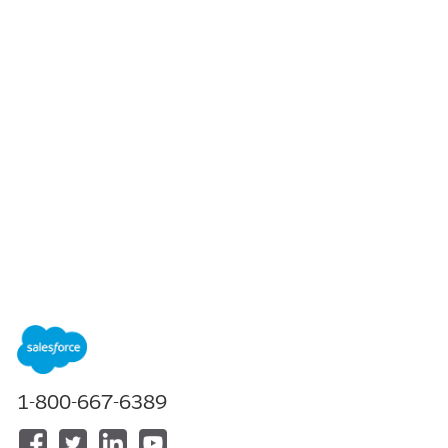
목차
목차 표시
DevOps Center 테스트 설정
DevOps Center 테스트를 구성하여 첫 번째 검토부터 최종 프로모
1-800-667-6389
션까지 파이프라인의 모든 단계에서 품질을 적용합니다.