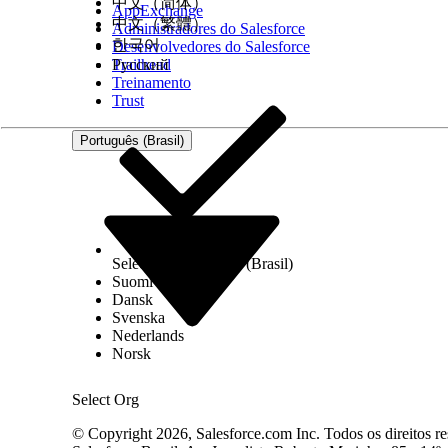
中文（简体）
AppExchange
中文（繁體）
Administradores do Salesforce
한국어
Desenvolvedores do Salesforce
Trailhead
Русский
Treinamento
Trust
Português (Brasil)
Select Org
Português (Brasil)
Suomi
Dansk
Svenska
Nederlands
Norsk
Select Org
© Copyright 2026, Salesforce.com Inc. Todos os direitos re