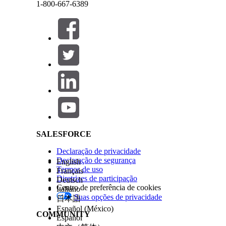
1-800-667-6389
permitem que você defina grupos significativos d
unidade aos estágios do pipeline.
Gates de qualidade
Os portões de qualidade definem os limites de apro
devem atender antes de avançar no pipeline.
Fechar
Fechar
Consulte também:
Salesforce Help | Article
Configurar um provedor de teste
Adicionar pacotes de teste a um estágio
Criar uma regra de gate de qualidade
ESTE ARTIGO RESOLVEU SEU PROBLEMA?
SALESFORCE
Diga-nos para podermos melhorar!
Declaração de privacidade
Declaração de segurança
English
Termos de uso
Français
Diretrizes de participação
Deutsch
Centro de preferência de cookies
Italiano
Suas opções de privacidade
日本語
Español (México)
COMMUNITY
Español