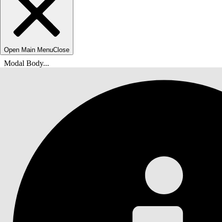
Open Main Menu
Close
Modal Body...
Você está aqui:
Ajuda do Salesforce
Documentação
DevOps Center