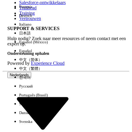
Salesforce-ontwikkelaars
Français
Trailhead
Ervaring
Training
Deutsch
Vertrouwen
Italiano
SUPPORT & SERVICES
日本語
Hulp nodig? Zoek naar meer resources of neem contact met een
Alles wissen
Gereed
Español (México)
expert op.
Español
Ondersteuning ophalen
中文（简体）
Powered by
Experience Cloud
中文（繁體）
Nederlands
한국어
Русский
Português (Brasil)
Suomi
Dansk
Svenska
Geen resultaten