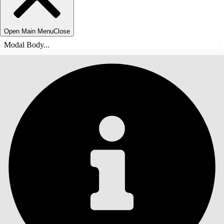
Open Main Menu
Close
Modal Body...
INHOUDSOPGAVE
Zoeken
Inhoudsopgave
weergeven
Inhoudsopgave