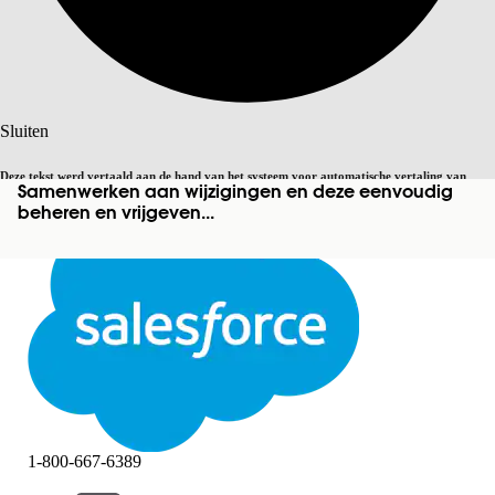
Zoeken
Sluiten
Deze tekst werd vertaald aan de hand van het systeem voor automatische vertaling van
Samenwerken aan wijzigingen en deze eenvoudig
Overschakelen op Engels
Niet nu
Salesforce. U vindt
hier
meer details.
beheren en vrijgeven...
Sluiten
Sluiten
1-800-667-6389