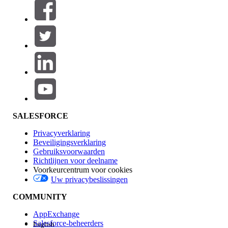
Filters (0)
FILTERS SELECTEREN
Productgebied
Toevoegen
Invloed op functies
SALESFORCE
Privacyverklaring
Beveiligingsverklaring
Gebruiksvoorwaarden
Richtlijnen voor deelname
Voorkeurcentrum voor cookies
Uw privacybeslissingen
Edition
COMMUNITY
AppExchange
Salesforce-beheerders
English