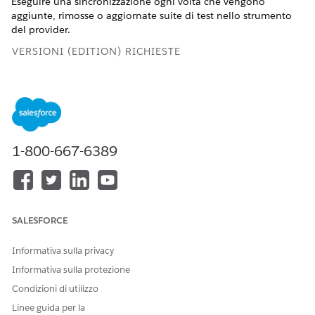
Eseguire una sincronizzazione ogni volta che vengono
aggiunte, rimosse o aggiornate suite di test nello strumento
del provider.
VERSIONI (EDITION) RICHIESTE
Disponibile nelle
versioni:
Lightning
Experience nelle
versioni
1-800-667-6389
Professional
Edition
(accesso
API richiesto),
Enterprise
Edition,
Performance
SALESFORCE
Edition
,
Unlimited Edition
e
Developer
Informativa sulla privacy
Edition
Informativa sulla protezione
Non disponibile
Condizioni di utilizzo
in:
Government
Linee guida per la
Cloud Plus
. Per