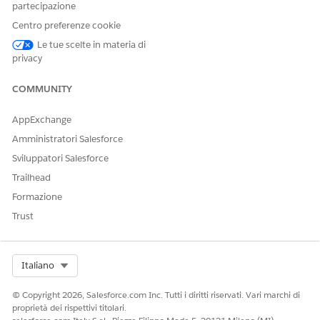
partecipazione
ulteriori dettagli,
rivolgersi al
Centro preferenze cookie
responsabile
Le tue scelte in materia di
account
privacy
Salesforce.
Non disponibile
COMMUNITY
in: Area
operativa
del'Unione
AppExchange
Europea
. L'area
operativa
Amministratori Salesforce
dell'Unione
Sviluppatori Salesforce
Europea è
un'offerta a
Trailhead
pagamento
Formazione
speciale che offre
un livello
Trust
avanzato di
impegni per la
data residency.
Select Org
Italiano
DevOps Center
è
supportato nelle
organizzazioni
© Copyright 2026, Salesforce.com Inc. Tutti i diritti riservati. Vari marchi di
dell'UE che non
proprietà dei rispettivi titolari.
fanno parte di EU