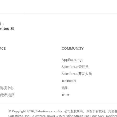
限）、
mited
和
lus
。联系您
多详细信息。
RCE
COMMUNITY
作区域是一项
AppExchange
的数据驻留承
属于欧盟臭氧
Salesforce 管理员
nter。
Salesforce 开发人员
Trailhead
所需用户权限
 首选项中心
培训
DevOps 测试经理
的隐私选择
Trust
求：
© Copyright 2026, Salesforce.com Inc. 公司版权所有。保留所
：您必须连接到 GitHub，并有权访问漏斗存储库。
Salesforce, Inc. Salesforce Tower, 415 Mission Street, 3rd Floor, San Francis