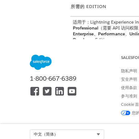
所需的 EDITION
适用于：Lightning Experience in
Professional
（需要 API 访问权
Enterprise
、
Performance
、
Unli
Developer
Edition
不适用于：
Government Cloud P
的 Salesforce 客户主管了解更
SALESFO
不适用于：
欧盟操作
区域。欧盟操
隐私声明
特殊的付费服务，提供了更高级别
1-800-667-6389
诺。根据标准产品条款和条件,不
安全声明
区域的欧盟组织
也
支持DevOps Ce
使用条款
参与准则
Cookie
要同步测试提供商：
您
在同步前，请确保满足这些要
Select Org
中文（简体）
要同步
Salesforce 代码分析
器